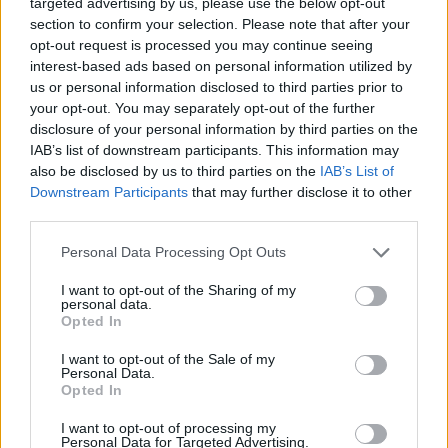
targeted advertising by us, please use the below opt-out
section to confirm your selection. Please note that after your
opt-out request is processed you may continue seeing
interest-based ads based on personal information utilized by
us or personal information disclosed to third parties prior to
your opt-out. You may separately opt-out of the further
disclosure of your personal information by third parties on the
IAB’s list of downstream participants. This information may
also be disclosed by us to third parties on the
IAB’s List of
Με την ονομασία Smartskin Condoms for
Downstream Participants
that may further disclose it to other
Smartphones, πρόκειται για ειδικά προστατευτικά
third parties.
καλύμματα κατασκευασμένα από μαλακό και
Please note that this website/app uses one or more Google
Personal Data Processing Opt Outs
ελαστικό θερμοπλαστικό που εφαρμόζουν τέλεια στη
services and may gather and store information including but
συσκευή σου και της παρέχουν 100% προστασία από
not limited to your visit or usage behaviour. You may click to
I want to opt-out of the Sharing of my
personal data.
βροχή, νερό (θάλασσα, πισίνα κ.α.) και άμμο.
grant or deny consent to Google and its third-party tags to
Opted In
use your data for below specified purposes in below Google
consent section.
I want to opt-out of the Sale of my
Personal Data.
Opted In
I want to opt-out of processing my
Personal Data for Targeted Advertising.