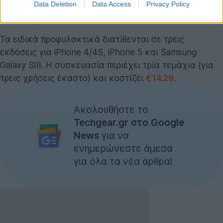
πλήρως λειτουργική (touchscreen και κλήσεις 100%,
Data Deletion
Data Access
Privacy Policy
ευκρίνεια φωτογραφικής μηχανής 98%).
Τα ειδικά προφυλακτικά διατίθενται σε τρεις
εκδόσεις για iPhone 4/4S, iPhone 5 και Samsung
Galaxy SIII. Η συσκευασία περιέχει τρία τεμάχια (για
τρεις χρήσεις έκαστο) και κοστίζει
€14.29
.
Ακολουθήστε το
Techgear.gr στο Google
News
για να
ενημερώνεστε άμεσα
για όλα τα νέα άρθρα!