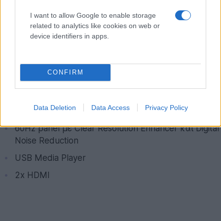
I want to allow Google to enable storage
related to analytics like cookies on web or
device identifiers in apps.
CONFIRM
Sony Bravia BX450 Series
Οθόνη 40'' - 46'' Full HD (1080p) LCD HDTV (CCFL-
Data Deletion
Data Access
Privacy Policy
backlight)
60Hz panel με Clear Resolution Enhancer και Digital
Noise Reduction
USB Media Player
2x HDMI