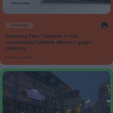
Technology
Samsung Flex Titanium: Η νέα
τεχνολογία foldable οθονών χωρίς
τσάκιση
#Samsung Galaxy