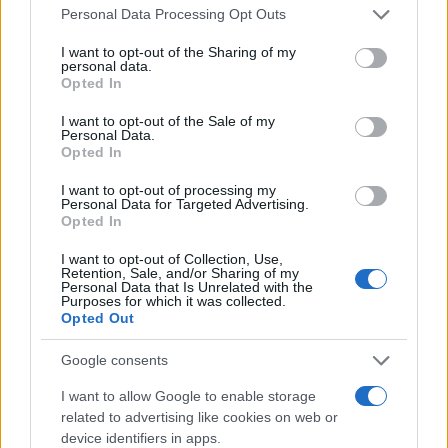
Please note that this website/app uses one or more Google
Personal Data Processing Opt Outs
WiFi LAN ready (802.11n) περιλαμβάνεται WiFi
services and may gather and store information including but
adaptor
not limited to your visit or usage behaviour. You may click to
I want to opt-out of the Sharing of my
personal data.
grant or deny consent to Google and its third-party tags to
Πρόσβαση στο
Sony Entertainment Network
και
Opted In
use your data for below specified purposes in below Google
σε εφαρμογές
consent section.
I want to opt-out of the Sale of my
Personal Data.
Opted In
I want to opt-out of processing my
Personal Data for Targeted Advertising.
Opted In
I want to opt-out of Collection, Use,
Retention, Sale, and/or Sharing of my
Personal Data that Is Unrelated with the
Purposes for which it was collected.
Opted Out
Google consents
I want to allow Google to enable storage
related to advertising like cookies on web or
device identifiers in apps.