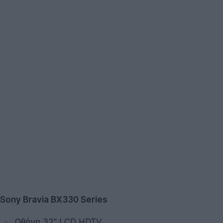
Sony Bravia BX330 Series
Οθόνη 32'' LCD HDTV