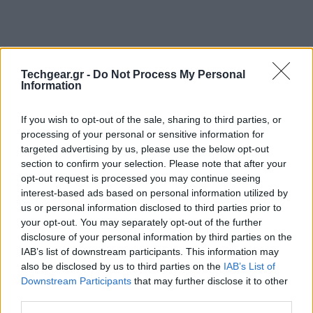
Techgear.gr -
Do Not Process My Personal
Information
If you wish to opt-out of the sale, sharing to third parties, or
processing of your personal or sensitive information for
targeted advertising by us, please use the below opt-out
section to confirm your selection. Please note that after your
opt-out request is processed you may continue seeing
interest-based ads based on personal information utilized by
us or personal information disclosed to third parties prior to
your opt-out. You may separately opt-out of the further
Sony Bravia EX640 Series
disclosure of your personal information by third parties on the
IAB’s list of downstream participants. This information may
Οθόνη 40''- 46'' - 55'' Full HD (1080p) LED LCD
also be disclosed by us to third parties on the
IAB’s List of
Τεχνολογία Motionflow XR240
Downstream Participants
that may further disclose it to other
third parties.
Clear Resolution Enhancer