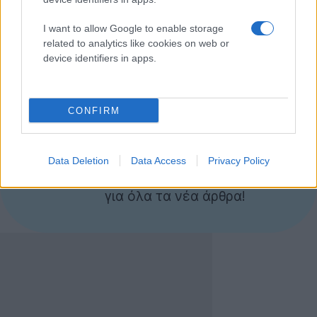
τα σχέδια της. Όπως και να 'χει, αναμένεται ότι θα
παρουσιαστεί τον ερχόμενο Σεπτέμβριο!
I want to allow Google to enable storage
related to analytics like cookies on web or
[πηγή
HDBlog
]
device identifiers in apps.
CONFIRM
Ακολουθήστε το
Techgear.gr στο Google
News
για να
Data Deletion
Data Access
Privacy Policy
ενημερώνεστε άμεσα
για όλα τα νέα άρθρα!