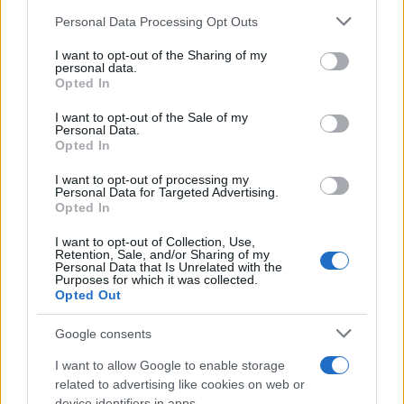
Please note that this website/app uses one or more Google
Personal Data Processing Opt Outs
services and may gather and store information including but
not limited to your visit or usage behaviour. You may click to
I want to opt-out of the Sharing of my
personal data.
grant or deny consent to Google and its third-party tags to
Opted In
use your data for below specified purposes in below Google
consent section.
I want to opt-out of the Sale of my
Personal Data.
Opted In
Ακούγεται ότι θα διαθέτει οθόνη 4.5'' qHD
I want to opt-out of processing my
τεχνολογίας Bravia Engine, επεξεργαστή dual-core
Personal Data for Targeted Advertising.
Opted In
1.4GHz (NovaThor A9500 ή U8500 ή Qualcomm
MSM8260), μνήμη RAM 1.5GB (!), κάμερα 12MP με
I want to opt-out of Collection, Use,
Retention, Sale, and/or Sharing of my
αισθητήρα CMOS Exmor R, μπαταρία 2500mAh (!) και
Personal Data that Is Unrelated with the
θα χρησιμοποιεί το λειτουργικό σύστημα Android 2.3
Purposes for which it was collected.
Opted Out
Gingerbread.
Google consents
Φυσικά, δεν υπάρχει καμία επίσημη επιβεβαίωση των
I want to allow Google to enable storage
παραπάνω, αλλά είναι γνωστό ότι η
Sony Ericsson
related to advertising like cookies on web or
δεν μπορεί να κρατήσει μακριά από τη δημοσιότητα
device identifiers in apps.