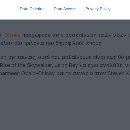
Data Deletion
Data Access
Privacy Policy
 η
Disney
προχώρησε στην ανακοίνωση τριών νέων 
τελευταία τριλογία του δημοφιλούς έπους.
εση της ταινίας, αυτό που μαθαίνουμε είναι πως θ
Rise of the Skywalker, με τη Rey να έχει αναλάβει 
rmeen Obaid-Chinoy και το σενάριο στον Steven Kni