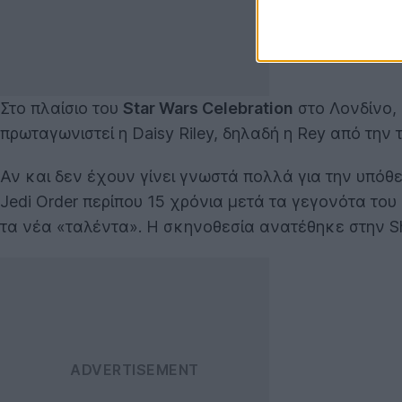
Στο πλαίσιο του
Star Wars Celebration
στο Λονδίνο,
πρωταγωνιστεί η Daisy Riley, δηλαδή η Rey από την 
Αν και δεν έχουν γίνει γνωστά πολλά για την υπόθ
Jedi Order περίπου 15 χρόνια μετά τα γεγονότα του 
τα νέα «ταλέντα». Η σκηνοθεσία ανατέθηκε στην Sha