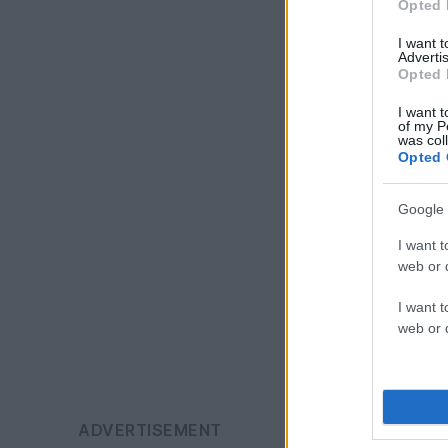
Opted 
I want 
Advertis
Opted 
I want t
of my P
was col
Opted 
Google 
I want t
web or d
I want t
web or d