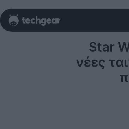
Star 
νέες ται
π