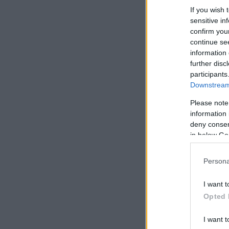
If you wish 
sensitive in
confirm you
continue se
information 
further disc
participants
Downstream 
Please note
information 
deny consent
in below Go
Persona
I want t
Opted 
I want t