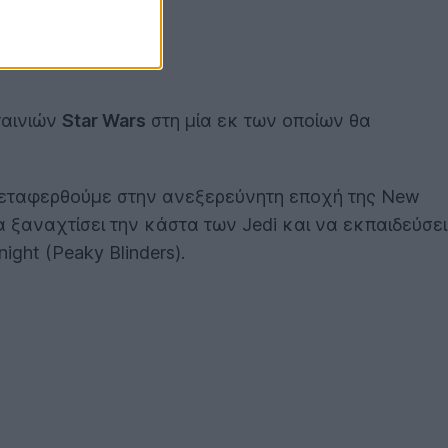
ταινιών
Star Wars
στη μία εκ των οποίων θα
α μεταφερθούμε στην ανεξερεύνητη εποχή της New
να ξαναχτίσει την κάστα των Jedi και να εκπαιδεύσει
ght (Peaky Blinders).