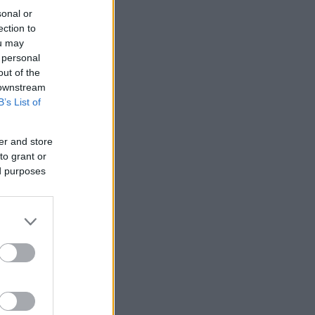
sonal or
ection to
ou may
 personal
out of the
 downstream
B’s List of
er and store
to grant or
ed purposes