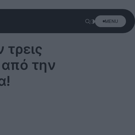
MENU
 τρεις
y από την
α!