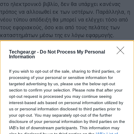
στο ηλεκτρονικό βιβλίο, δεν θα υπάρχει κανένας
τρόπος να αλλοιωθεί εκ των υστέρων. Παράλληλα, η
νέου τύπου απόδειξη θα μπορεί να ελέγχει τόσο από
τους εφοριακούς, όσο και από τους πελάτες των
καταστημάτων μέσω της εν λόγω εφαρμογής.
Πιο αναλυτικά, η εφαρμογή της ΑΑΔΕ που θα
Techgear.gr -
Do Not Process My Personal
διατίθεται μέσα από το κατάστημα
Google Play
θα
Information
επιτρέπει:
If you wish to opt-out of the sale, sharing to third parties, or
Να σκανάρει ο πελάτης τον ειδικό κωδικό QR
processing of your personal or sensitive information for
targeted advertising by us, please use the below opt-out
Code, που είναι πάνω στην απόδειξη και η
section to confirm your selection. Please note that after your
εφαρμογή θα τον πληροφορεί εάν είναι γνήσια ή
opt-out request is processed you may continue seeing
έχει κοπεί από άλλη ταμειακή, ασύνδετη με το
interest-based ads based on personal information utilized by
Taxisnet. Επίσης θα τον πληροφορεί εάν έχει
us or personal information disclosed to third parties prior to
καταχωρηθεί στο ηλεκτρονικό βιβλίο (My Data)της
your opt-out. You may separately opt-out of the further
disclosure of your personal information by third parties on the
επιχείρησης.
IAB’s list of downstream participants. This information may
Αν η απόδειξη δεν είναι νόμιμη και δεν έχει