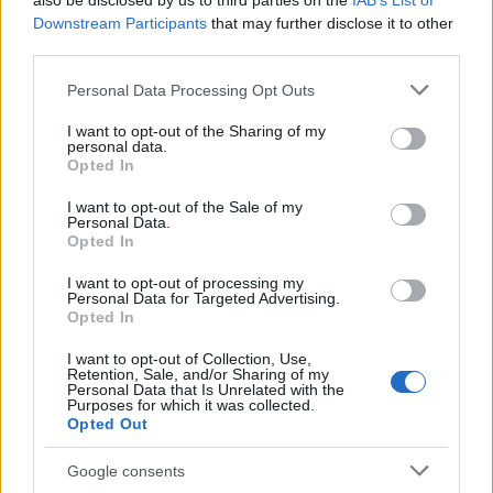
also be disclosed by us to third parties on the
IAB’s List of
καταχωρηθεί στο Taxisnet, ο χρήστης του κινητού,
Downstream Participants
that may further disclose it to other
third parties.
μέσα από την ίδια εφαρμογή θα έχει τη
δυνατότητα να καταγγέλλει τον επιχειρηματία
Please note that this website/app uses one or more Google
Personal Data Processing Opt Outs
στην ΑΑΔΕ.
services and may gather and store information including but
not limited to your visit or usage behaviour. You may click to
I want to opt-out of the Sharing of my
Δηλαδή, εφόσον η απόδειξη διαπιστωθεί ότι δεν
personal data.
grant or deny consent to Google and its third-party tags to
Opted In
είναι νόμιμη, ο χρήστης μπορεί να πατήσει το
use your data for below specified purposes in below Google
ειδικό κουμπί, που θα περιέχει η εφαρμογή και να
consent section.
I want to opt-out of the Sale of my
Personal Data.
καταγγείλει στην Εφορία τη συγκεκριμένη
Opted In
επιχείρηση.
I want to opt-out of processing my
Οι χρήστες που θα ελέγχουν τις εκδιδόμενες
Personal Data for Targeted Advertising.
Opted In
αποδείξεις, μέσω των smartphones, θα
συμμετέχουν σε κληρώσεις και θα κερδίζουν
I want to opt-out of Collection, Use,
Retention, Sale, and/or Sharing of my
διάφορα χρηματικά ποσά. Εξετάζεται, δε, να
Personal Data that Is Unrelated with the
αντικατασταθούν οι μηνιαίες κληρώσεις, με την
Purposes for which it was collected.
Opted Out
καθιέρωση των δώρων για τους «ελεγκτές» μέσω
των κινητών τηλεφώνων, ή εναλλακτικά, να
Google consents
παραμείνουν οι μηνιαίες κληρώσεις αλλά να