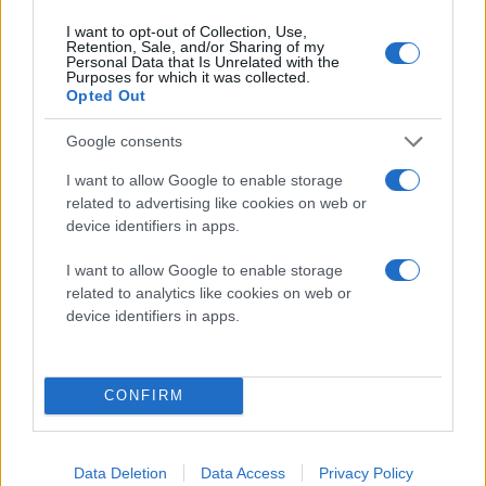
Kimberly Hester, δασκάλα σε δημοτικό σχολείο στο
I want to opt-out of Collection, Use,
Michigan, όταν της ζητήθηκε να παραχωρήσει τα
Retention, Sale, and/or Sharing of my
Personal Data that Is Unrelated with the
στοιχεία του λογαριασμού της στο Facebook. Αφορμή
Purposes for which it was collected.
Opted Out
στάθηκε η φωτογραφία μιας συναδέλφου της με το
παντελόνι κατεβασμένο μέχρι τους αστραγάλους που
Google consents
η Hester είχε ανεβάσει στο Facebook τον Απρίλιο του
I want to allow Google to enable storage
2011.
related to advertising like cookies on web or
device identifiers in apps.
Η εν λόγω φωτογραφία ενόχλησε τη μητέρα ενός
μαθητή που ήταν φίλη της στο κοινωνικό δίκτυο και η
I want to allow Google to enable storage
οποία επικοινώνησε άμεσα με τη διεύθυνση του
related to analytics like cookies on web or
device identifiers in apps.
σχολείου. Το θέμα πήρε μεγάλες διαστάσεις και
αρμόδια σχολική επιτροπή ζήτησε από τη Hester να
της αποκαλύψει τον κωδικό πρόσβασης του
CONFIRM
λογαριασμού της στο Facebook.
Όταν αυτή αρνήθηκε, το αποτέλεσμα ήταν να τεθεί σε
Data Deletion
Data Access
Privacy Policy
διαθεσιμότητα. H δασκάλα κατέθεσε αγωγή ενάντια