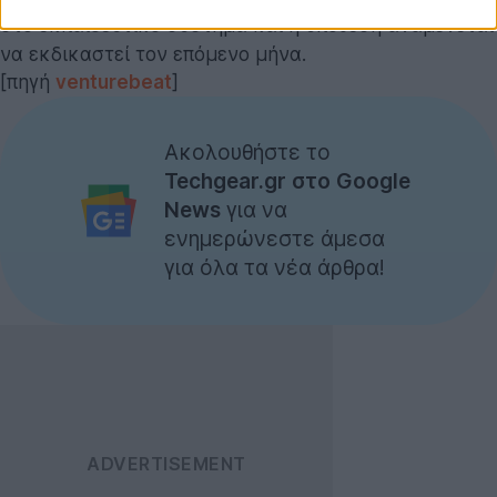
στο εκπαιδευτικό σύστημα και η υπόθεση αναμένεται
να εκδικαστεί τον επόμενο μήνα.
[πηγή
venturebeat
]
Ακολουθήστε το
Techgear.gr στο Google
News
για να
ενημερώνεστε άμεσα
για όλα τα νέα άρθρα!