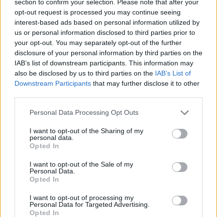
section to confirm your selection. Please note that after your
opt-out request is processed you may continue seeing
interest-based ads based on personal information utilized by
us or personal information disclosed to third parties prior to
your opt-out. You may separately opt-out of the further
disclosure of your personal information by third parties on the
IAB’s list of downstream participants. This information may
also be disclosed by us to third parties on the
IAB’s List of
Downstream Participants
that may further disclose it to other
third parties.
Please note that this website/app uses one or more Google
Personal Data Processing Opt Outs
services and may gather and store information including but
Πρόσφατα η
Facebook πήρε θέση στο ζήτημα
,
not limited to your visit or usage behaviour. You may click to
I want to opt-out of the Sharing of my
personal data.
αναφέροντας ότι κάτι τέτοιο αποτελεί παραβίαση του
grant or deny consent to Google and its third-party tags to
Opted In
προσωπικού απορρήτου τόσο του ίδιου του
use your data for below specified purposes in below Google
consent section.
εργαζομένου όσο και των φίλων του και απειλώντας
I want to opt-out of the Sale of my
Personal Data.
με αγωγές σε οποιαδήποτε εταιρεία αιτήσει τους
Opted In
κωδικούς πρόσβασης των υπαλλήλων της.
I want to opt-out of processing my
Personal Data for Targeted Advertising.
Τη νομική οδό αποφάσισε να ακολουθήσει και η
Opted In