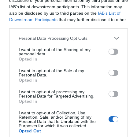
disclosure of your personal information by third parties on the
IAB’s list of downstream participants. This information may
also be disclosed by us to third parties on the
IAB’s List of
Downstream Participants
that may further disclose it to other
third parties.
Please note that this website/app uses one or more Google
Personal Data Processing Opt Outs
services and may gather and store information including but
not limited to your visit or usage behaviour. You may click to
I want to opt-out of the Sharing of my
personal data.
grant or deny consent to Google and its third-party tags to
Opted In
use your data for below specified purposes in below Google
consent section.
I want to opt-out of the Sale of my
Οι προκλήσεις μπορούν να αφορούν δύο μόνο
Personal Data.
Opted In
ανθρώπους ή και περισσότερους (ομαδικές) ενώ οι
διοργανωτές μπορούν να συμπεριλάβουν
I want to opt-out of processing my
Personal Data for Targeted Advertising.
φωτογραφίες/videos και να τις προωθήσουν σε
Opted In
Facebook
,
Twitter
,
Google+
,
Pinterest
κ.α.
I want to opt-out of Collection, Use,
Προσεχώς τα μέλη του TopThat θα μπορούν να
Retention, Sale, and/or Sharing of my
Personal Data that Is Unrelated with the
σχολιάζουν τις προκλήσεις και να αποφασίζουν για
Purposes for which it was collected.
το νικητή.
Opted Out