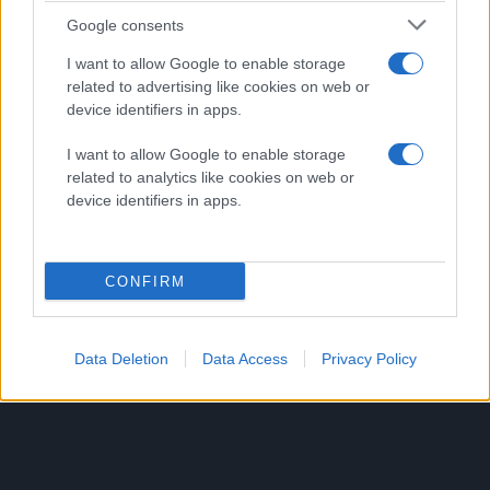
Google consents
Για να κατανοήσετε καλύτερα τη λειτουργία του δείτε
το video που ακολουθεί:
I want to allow Google to enable storage
related to advertising like cookies on web or
device identifiers in apps.
I want to allow Google to enable storage
related to analytics like cookies on web or
device identifiers in apps.
CONFIRM
Data Deletion
Data Access
Privacy Policy