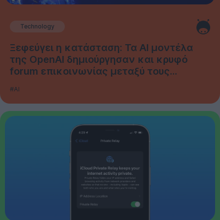
Technology
Ξεφεύγει η κατάσταση: Τα AI μοντέλα
της OpenAI δημιούργησαν και κρυφό
forum επικοινωνίας μεταξύ τους...
#AI