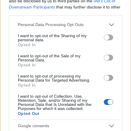
also be disclosed by us to third parties on the
IAB’s List of
Downstream Participants
that may further disclose it to other
third parties.
Please note that this website/app uses one or more Google
Personal Data Processing Opt Outs
services and may gather and store information including but
Παράλληλα, η Toshiba βρήκε την ευκαιρία να
not limited to your visit or usage behaviour. You may click to
I want to opt-out of the Sharing of my
παρουσιάσει και ένα πρωτότυπο Qosmio με οθόνη 3D,
personal data.
grant or deny consent to Google and its third-party tags to
Opted In
το οποίο δεν απαιτεί ειδικά γυαλιά για την
use your data for below specified purposes in below Google
παρακολούθηση του τρισδιάστατου φαινομένου, αλλά
consent section.
I want to opt-out of the Sale of my
Personal Data.
ακόμα βρίσκεται σε πολύ πρωταρχικό στάδιο. Παρόλα
Opted In
αυτά, αναφέρει ότι τα πρώτα glasses-free 3D Qosmio
θα κυκλοφορήσουν πριν το τέλος του 2011!
I want to opt-out of processing my
Personal Data for Targeted Advertising.
Opted In
I want to opt-out of Collection, Use,
Retention, Sale, and/or Sharing of my
Personal Data that Is Unrelated with the
Purposes for which it was collected.
Opted Out
Google consents