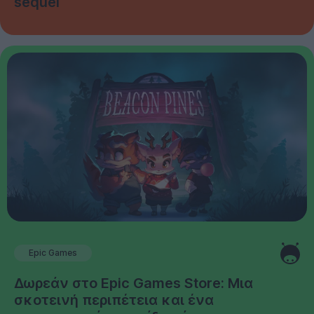
sequel
Epic Games
Δωρεάν στο Epic Games Store: Μια
σκοτεινή περιπέτεια και ένα