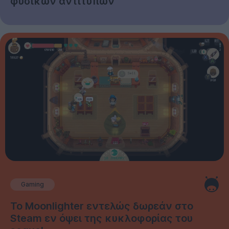
φυσικών αντιτύπων
Gaming
Το Moonlighter εντελώς δωρεάν στο
Steam εν όψει της κυκλοφορίας του