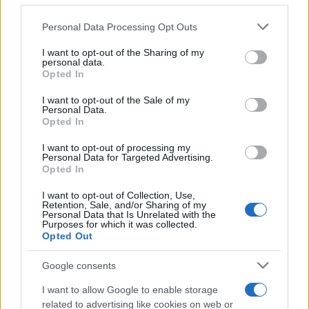
φεστιβάλ στις 8 Φεβρουαρίου και (τοπική) ώρα 15:00.
Please note that this website/app uses one or more Google
Personal Data Processing Opt Outs
services and may gather and store information including but
not limited to your visit or usage behaviour. You may click to
I want to opt-out of the Sharing of my
personal data.
grant or deny consent to Google and its third-party tags to
Opted In
use your data for below specified purposes in below Google
consent section.
I want to opt-out of the Sale of my
Personal Data.
Opted In
I want to opt-out of processing my
Personal Data for Targeted Advertising.
Opted In
I want to opt-out of Collection, Use,
Retention, Sale, and/or Sharing of my
Personal Data that Is Unrelated with the
Purposes for which it was collected.
Ταυτόχρονα με την προβολή της στο φεστιβάλ η
Opted Out
ταινία θα διατεθεί και online, ώντας με αυτόν τον
τρόπο η πρώτη ταινία στην ιστορία του Berlinale που
Google consents
κυκλοφορεί την ίδια στιγμή έναντι πληρωμής και
I want to allow Google to enable storage
δωρεάν.
related to advertising like cookies on web or