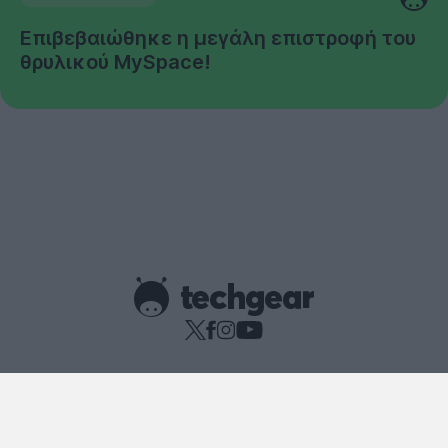
Επιβεβαιώθηκε η μεγάλη επιστροφή του
θρυλικού MySpace!
Copyright © techgear 2026
Created with
By Darkpony