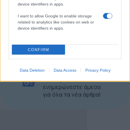
device identifiers in apps.
Θυμίζουμε ότι φέτος αναμένεται να προβληθούν και
I want to allow Google to enable storage
άλλες ταινίες με τεχνολογικό περιεχομένο όπως τα
related to analytics like cookies on web or
'
JOBS
' και '
Downloaded
' για τη ζωή του
Steve Jobs
device identifiers in apps.
και την υπηρεσία Napster αντίστοιχα.
[via
Ubergizmo
]
CONFIRM
Ακολουθήστε το
Data Deletion
Data Access
Privacy Policy
Techgear.gr στο Google
News
για να
ενημερώνεστε άμεσα
για όλα τα νέα άρθρα!