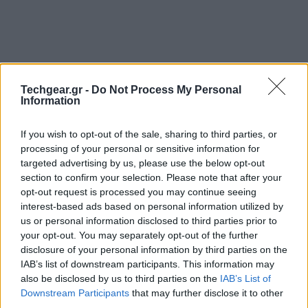
Techgear.gr -
Do Not Process My Personal
Information
If you wish to opt-out of the sale, sharing to third parties, or
processing of your personal or sensitive information for
targeted advertising by us, please use the below opt-out
section to confirm your selection. Please note that after your
opt-out request is processed you may continue seeing
interest-based ads based on personal information utilized by
Μια νέα ταινία-ντοκιμαντέρ για την υπηρεσία
Pirate
us or personal information disclosed to third parties prior to
Bay
αναμένεται να κάνει την επίσημη πρεμιέρα της
your opt-out. You may separately opt-out of the further
τον επόμενο μήνα στο 63ο ετήσιο Berlin International
disclosure of your personal information by third parties on the
IAB’s list of downstream participants. This information may
Film Festival (Berlinale). Η ταινία ακούει στο όνομα
also be disclosed by us to third parties on the
IAB’s List of
'TPB AFK: The Pirate Bay Away From Keyboard' και θα
Downstream Participants
that may further disclose it to other
ανοίξει το πρόγραμμα Panorama του δημοφιλούς
third parties.