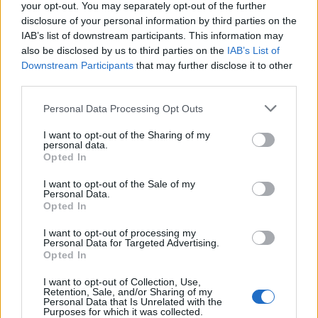
your opt-out. You may separately opt-out of the further
disclosure of your personal information by third parties on the
IAB’s list of downstream participants. This information may
also be disclosed by us to third parties on the
IAB’s List of
Downstream Participants
that may further disclose it to other
third parties.
Please note that this website/app uses one or more Google
Personal Data Processing Opt Outs
services and may gather and store information including but
not limited to your visit or usage behaviour. You may click to
I want to opt-out of the Sharing of my
personal data.
grant or deny consent to Google and its third-party tags to
Opted In
use your data for below specified purposes in below Google
consent section.
I want to opt-out of the Sale of my
Personal Data.
Αυτή τη φορά θα δούμε την τεχνολογία Transview, η
Opted In
οποία παρουσιάστηκε στη
CES 2013
με ένα διάφανο
I want to opt-out of processing my
κουτί εξοπλισμένο με 22'' touchscreen panel της
Personal Data for Targeted Advertising.
Opted In
Samsung (ανάλυση 1680 x 1050) και ένα πρόγραμμα
Adobe Flash να δημιουργεί τα εφέ.
I want to opt-out of Collection, Use,
Retention, Sale, and/or Sharing of my
Personal Data that Is Unrelated with the
Purposes for which it was collected.