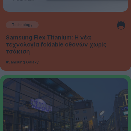
Technology
Samsung Flex Titanium: Η νέα
τεχνολογία foldable οθονών χωρίς
τσάκιση
#Samsung Galaxy