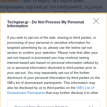
Sandwich
. Προς το παρόν, δεν έχουν δοθεί
πληροφορίες σχετικά με τον επεξεργαστή, τη μνήμη
και τη χωρητικότητα του, αλλά θα κυκλοφορήσει
στην Ευρώπη το καλοκαίρι σε τιμή περίπου €450.
Techgear.gr -
Do Not Process My Personal
Information
If you wish to opt-out of the sale, sharing to third parties, or
processing of your personal or sensitive information for
targeted advertising by us, please use the below opt-out
section to confirm your selection. Please note that after your
opt-out request is processed you may continue seeing
interest-based ads based on personal information utilized by
us or personal information disclosed to third parties prior to
your opt-out. You may separately opt-out of the further
disclosure of your personal information by third parties on the
IAB’s list of downstream participants. This information may
also be disclosed by us to third parties on the
IAB’s List of
Downstream Participants
that may further disclose it to other
third parties.
Please note that this website/app uses one or more Google