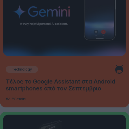
Technology
Τέλος το Google Assistant στα Android
smartphones από τον Σεπτέμβριο
#AI
#Gemini