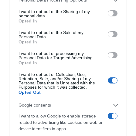
Personal Data Processing Opt Outs
services and may gather and store information including but
not limited to your visit or usage behaviour. You may click to
I want to opt-out of the Sharing of my
personal data.
grant or deny consent to Google and its third-party tags to
Opted In
use your data for below specified purposes in below Google
consent section.
I want to opt-out of the Sale of my
Personal Data.
Opted In
ViewSonic ViewPhone 4s
I want to opt-out of processing my
Personal Data for Targeted Advertising.
Το ViewPhone 4s ξεχωρίζει για την οθόνη του, 3.5'' IPS
Opted In
(16:9, 960 x 540, 326ppi, φωτεινότητα 500cd/m2), και
διαθέτει επεξεργαστή 1GHz, κάμερα 5MP, εμπρόσθια
I want to opt-out of Collection, Use,
Retention, Sale, and/or Sharing of my
κάμερα VGA και χρησιμοποιεί επίσης λειτουργικό
Personal Data that Is Unrelated with the
Purposes for which it was collected.
σύστημα Android 4.0 ICS.
Opted Out
Θα κυκλοφορήσει τον Ιούνιο στην Ευρώπη σε τιμή
Google consents
περίπου €375.
I want to allow Google to enable storage
related to advertising like cookies on web or
device identifiers in apps.