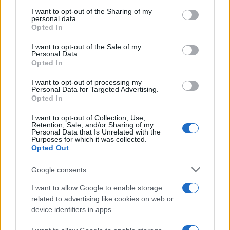
services and may gather and store information including but
σημασίας αγορά για εμάς. Mε την εξαγορά της
not limited to your visit or usage behaviour. You may click to
I want to opt-out of the Sharing of my
personal data.
Wind είμαστε σε θέση να δημιουργήσουμε έναν
grant or deny consent to Google and its third-party tags to
Opted In
κορυφαίο, ολιστικό πάροχο και να συμβάλλουμε
use your data for below specified purposes in below Google
consent section.
στην ανάπτυξη του κλάδου τηλεπικοινωνιών της
I want to opt-out of the Sale of my
Personal Data.
Ελλάδας, μέσω επενδύσεων σε υποδομές δικτύου,
Opted In
σε περιεχόμενο, σε τεχνολογία και σε καινοτόμα
I want to opt-out of processing my
προϊόντα και υπηρεσίες, αποτελώντας ηγετική
Personal Data for Targeted Advertising.
δύναμη στον ψηφιακό μετασχηματισμό της
Opted In
χώρας
I want to opt-out of Collection, Use,
Η CEO της United Group, κυρία Victoriya Boklag,
Retention, Sale, and/or Sharing of my
Personal Data that Is Unrelated with the
δήλωσε σχετικά:
Purposes for which it was collected.
Opted Out
Η συμφωνία αυτή επιβεβαιώνει τη
Google consents
μακροπρόθεσμη δέσμευση της United Group στην
ελληνική αγορά. Η Wind, χάρη στην ισχυρή
I want to allow Google to enable storage
δραστηριότητά της στην κινητή τηλεφωνία,
related to advertising like cookies on web or
device identifiers in apps.
συνδυάζεται εξαιρετικά με την τεχνογνωσία που
διαθέτουν η Nova και η United Group στους τομείς