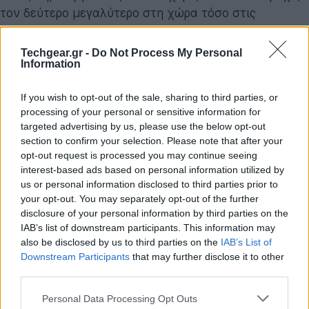
τον δεύτερο μεγαλύτερο στη χώρα τόσο στις
υπηρεσίες σταθερής, όσο και τηλεόρασης.
Techgear.gr -
Do Not Process My Personal
Σε μία ελκυστική αγορά, με σημαντικές προοπτικές
Information
ανάπτυξης, το ενοποιημένο σχήμα Wind -Nova θα
διαθέτει ανταγωνιστικά πλεονεκτήματα, αυξάνοντας
If you wish to opt-out of the sale, sharing to third parties, or
processing of your personal or sensitive information for
την παρεχόμενη αξία για τους καταναλωτές στην
targeted advertising by us, please use the below opt-out
Ελλάδα μέσω συνδυαστικών προσφορών, νέων
section to confirm your selection. Please note that after your
τεχνολογιών και υπηρεσιών κορυφαίας ποιότητας.
opt-out request is processed you may continue seeing
interest-based ads based on personal information utilized by
Ο κύριος Νίκος Σταθόπουλος, Επικεφαλής της
BC
us or personal information disclosed to third parties prior to
your opt-out. You may separately opt-out of the further
Partners
και Πρόεδρος της
United Group
, δήλωσε:
disclosure of your personal information by third parties on the
IAB’s list of downstream participants. This information may
Η εξαγορά και η ενσωμάτωση ισχυρών εγχώριων
also be disclosed by us to third parties on the
IAB’s List of
εταιριών τηλεπικοινωνιών και μέσων ενημέρωσης
Downstream Participants
that may further disclose it to other
στην πλατφόρμα μας, αποτελεί βασικό πυλώνα
third parties.
της ευρωπαϊκής αναπτυξιακής στρατηγικής της
Please note that this website/app uses one or more Google
Personal Data Processing Opt Outs
United Group. Η Ελλάδα είναι μία κομβικής