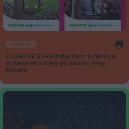
COSMOTE
COSMOTE 5G+ Priority Pass: Διαθέσιμο
το Network Slicing για ιδιώτες στην
Ελλάδα