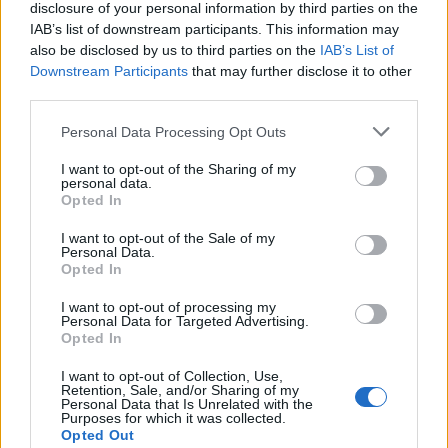
disclosure of your personal information by third parties on the
IAB’s list of downstream participants. This information may
also be disclosed by us to third parties on the
IAB’s List of
Downstream Participants
that may further disclose it to other
third parties.
Please note that this website/app uses one or more Google
Personal Data Processing Opt Outs
services and may gather and store information including but
not limited to your visit or usage behaviour. You may click to
I want to opt-out of the Sharing of my
personal data.
grant or deny consent to Google and its third-party tags to
Opted In
Το
World of Warcraft: Mists of Pandaria
φέρνει μαζί
use your data for below specified purposes in below Google
του τη νέα φυλή Pandaren, νέο Monk class, νέα ήπειρο
consent section.
I want to opt-out of the Sale of my
Personal Data.
για να εξερευνήσετε και αρκετές νέες λειτουργίες,
Opted In
ενώ οι παίκτες θα μπορούν στο εξής να ανεβάζουν
I want to opt-out of processing my
τον χαρακτήρα τους μέχρι level 90.
Personal Data for Targeted Advertising.
Opted In
Όσοι αποφασίσετε να ξεκινήσετε το παιχνίδι, θα
I want to opt-out of Collection, Use,
βρείτε πολύ χρήσιμη την
επίσημη ιστοσελίδα
του
Retention, Sale, and/or Sharing of my
Personal Data that Is Unrelated with the
Mists of Pandaria, από όπου μπορείτε και να το
Purposes for which it was collected.
αγοράσετε ψηφιακά.
Opted Out