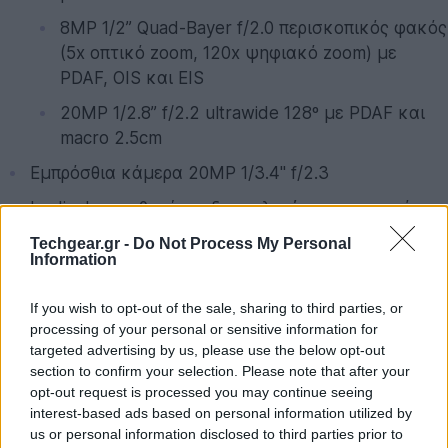
8MP 1/2’’ Quad-Bayer f/2.0 περισκοπικός φακός
(5x οπτικό zoom, 120x ψηφιακό zoom) με
PDAF, OIS και EIS
20MP 1/2.8’’ f/2.2 ultrawide 128º με PDAF και
macro 2.5cm
Εμπρόσθια κάμερα 20MP 1/3.4'' f/2.3
In-display αισθητήρας δακτυλικών αποτυπωμάτων
dualSIM
Techgear.gr -
Do Not Process My Personal
Information
WiFi 6, Bluetooth 5.1, GPS, NFC, 5G (SA & NSA)
If you wish to opt-out of the sale, sharing to third parties, or
Λειτουργικό σύστημα Android 10 με MIUI 12
processing of your personal or sensitive information for
Μπαταρία 4500mAh με φορτιστή 120W (50W
targeted advertising by us, please use the below opt-out
section to confirm your selection. Please note that after your
ασύρματη φόρτιση, 10W αντίστροφη ασύρματη
opt-out request is processed you may continue seeing
φόρτιση)
interest-based ads based on personal information utilized by
Διαστάσεις 162.38 x 75.04 x 9.45mm
us or personal information disclosed to third parties prior to