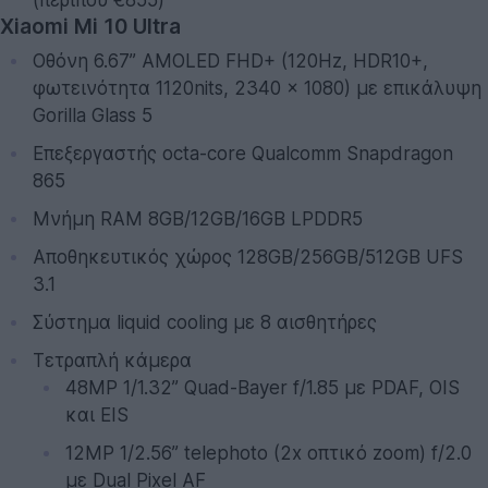
Xiaomi Mi 10 Ultra
Οθόνη 6.67’’ AMOLED FHD+ (120Hz, HDR10+,
φωτεινότητα 1120nits, 2340 x 1080) με επικάλυψη
Gorilla Glass 5
Επεξεργαστής octa-core Qualcomm Snapdragon
865
Μνήμη RAM 8GB/12GB/16GB LPDDR5
Αποθηκευτικός χώρος 128GB/256GB/512GB UFS
3.1
Σύστημα liquid cooling με 8 αισθητήρες
Τετραπλή κάμερα
48MP 1/1.32’’ Quad-Bayer f/1.85 με PDAF, OIS
και EIS
12MP 1/2.56’’ telephoto (2x οπτικό zoom) f/2.0
με Dual Pixel AF