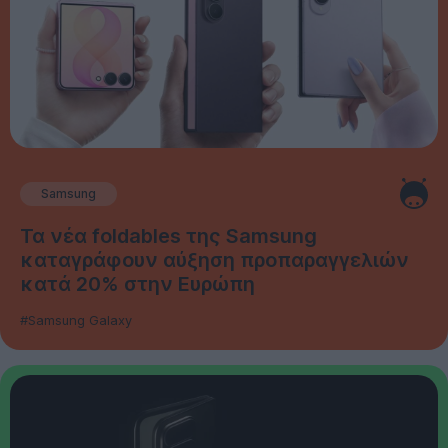
Samsung
Τα νέα foldables της Samsung
καταγράφουν αύξηση προπαραγγελιών
κατά 20% στην Ευρώπη
#Samsung Galaxy