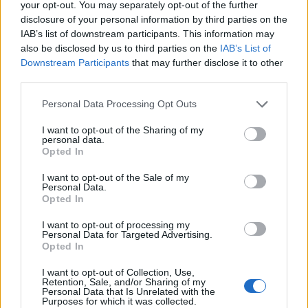
your opt-out. You may separately opt-out of the further
Βάρος 221gr
disclosure of your personal information by third parties on the
IAB’s list of downstream participants. This information may
also be disclosed by us to third parties on the
IAB’s List of
Ακολουθήστε το
Downstream Participants
that may further disclose it to other
Techgear.gr στο Google
third parties.
News
για να
Please note that this website/app uses one or more Google
Personal Data Processing Opt Outs
ενημερώνεστε άμεσα
services and may gather and store information including but
για όλα τα νέα άρθρα!
not limited to your visit or usage behaviour. You may click to
I want to opt-out of the Sharing of my
personal data.
grant or deny consent to Google and its third-party tags to
Opted In
use your data for below specified purposes in below Google
consent section.
I want to opt-out of the Sale of my
Personal Data.
Opted In
I want to opt-out of processing my
Personal Data for Targeted Advertising.
Opted In
I want to opt-out of Collection, Use,
Retention, Sale, and/or Sharing of my
Personal Data that Is Unrelated with the
Purposes for which it was collected.