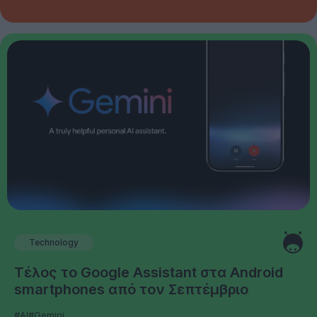
Technology
Τέλος το Google Assistant στα Android
smartphones από τον Σεπτέμβριο
#AI
#Gemini