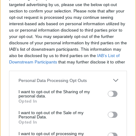
targeted advertising by us, please use the below opt-out
section to confirm your selection. Please note that after your
opt-out request is processed you may continue seeing
interest-based ads based on personal information utilized by
us or personal information disclosed to third parties prior to
your opt-out. You may separately opt-out of the further
disclosure of your personal information by third parties on the
IAB’s list of downstream participants. This information may
also be disclosed by us to third parties on the
IAB’s List of
Downstream Participants
that may further disclose it to other
third parties.
Σύμφωνα με τον
Eldar Murtazin
, αυτό ισχύει μόνο σε
ό,τι αφορά την απόδοση του GPS, καθώς το A918
Please note that this website/app uses one or more Google
Personal Data Processing Opt Outs
services and may gather and store information including but
χρησιμοποιεί το σύστημα GLONASS GPS και
not limited to your visit or usage behaviour. You may click to
I want to opt-out of the Sharing of my
επεξεργαστή Qualcomm 90nm, με αποτέλεσμα να
personal data.
grant or deny consent to Google and its third-party tags to
Opted In
διαθέτει ακρίβεια 93% αντί 64% του iPhone 4.
use your data for below specified purposes in below Google
consent section.
I want to opt-out of the Sale of my
Personal Data.
Opted In
I want to opt-out of processing my