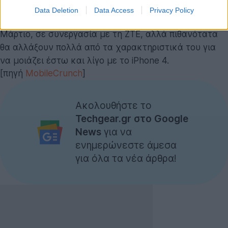
Data Deletion
Data Access
Privacy Policy
Η μαζική παραγωγή αναμένεται ότι θα ξεκινήσει το
Μάρτιο, σε συνεργασία με τη ZTE, αλλά πιθανότατα
θα αλλάξουν πολλά από τα χαρακτηριστικά του για
να μοιάζει έστω και λίγο με το iPhone 4.
[πηγή
MobileCrunch
]
Ακολουθήστε το
Techgear.gr στο Google
News
για να
ενημερώνεστε άμεσα
για όλα τα νέα άρθρα!