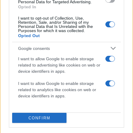
Personal Data for Targeted Advertising.
Opted In
I want to opt-out of Collection, Use,
Retention, Sale, and/or Sharing of my
Personal Data that Is Unrelated with the
Purposes for which it was collected.
Opted Out
Google consents
I want to allow Google to enable storage
related to advertising like cookies on web or
device identifiers in apps.
I want to allow Google to enable storage
related to analytics like cookies on web or
Κατά τα άλλα, πρόκειται για ένα φθηνό smartphone,
device identifiers in apps.
με οθόνη touchscreen 3.2'' ανάλυσης 320 x 240,
κάμερα 2MP και λειτουργικό σύστημα Android 2.1,
οπότε καταλαβαίνετε ότι έχει πολύ δρόμο για να
CONFIRM
ανταγωνιστεί τα περισσότερα high-end smartphones
της αγοράς.