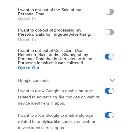
δημιουργών κακόβουλου λογισμικού στο Android
use your data for below specified purposes in below Google
consent section.
αλλά το γεγονός ότι η
Google
δεν έχει κατορθώσει
I want to opt-out of the Sale of my
Personal Data.
μέχρι στιγμής να περιορίσει το πρόβλημα. Αξίζει μόνο
Opted In
να σημειώσουμε ότι το Bouncer, το software της
I want to opt-out of processing my
εταιρείας που υποτίθεται ότι προστατεύει τους
Personal Data for Targeted Advertising.
Opted In
χρήστες από τέτοιου είδους απειλές, σκανάρει μόνο
τις εφαρμογές του
Google Play
και όχι των
I want to opt-out of Collection, Use,
Retention, Sale, and/or Sharing of my
υπολοίπων ανεπίσημων καταστημάτων, ενώ πολύ
Personal Data that Is Unrelated with the
συχνές είναι και οι περιπτώσεις που δε λειτουργεί
Purposes for which it was collected.
Opted Out
αποτελεσματικά.
Google consents
I want to allow Google to enable storage
related to advertising like cookies on web or
device identifiers in apps.
I want to allow Google to enable storage
related to analytics like cookies on web or
device identifiers in apps.