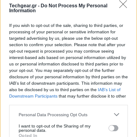
Techgear.gr -
Do Not Process My Personal
Information
If you wish to opt-out of the sale, sharing to third parties, or
processing of your personal or sensitive information for
targeted advertising by us, please use the below opt-out
section to confirm your selection. Please note that after your
opt-out request is processed you may continue seeing
interest-based ads based on personal information utilized by
us or personal information disclosed to third parties prior to
your opt-out. You may separately opt-out of the further
disclosure of your personal information by third parties on the
IAB’s list of downstream participants. This information may
Μόνο κατά τους τελευταίους τρεις μήνες, η McAfee
also be disclosed by us to third parties on the
IAB’s List of
εντόπισε 2.7 εκατομμύρια νέες ιστοσελίδες που είτε
Downstream Participants
that may further disclose it to other
ήταν προσβεβλημένες είτε δημιουργήθηκαν
third parties.
αποκλειστικά και μόνο για τη διανομή malware σε
Please note that this website/app uses one or more Google
Personal Data Processing Opt Outs
mobile συσκευές.
services and may gather and store information including but
not limited to your visit or usage behaviour. You may click to
I want to opt-out of the Sharing of my
personal data.
Μεγάλη έκπληξη προκαλεί όχι η προτίμηση των
grant or deny consent to Google and its third-party tags to
Opted In