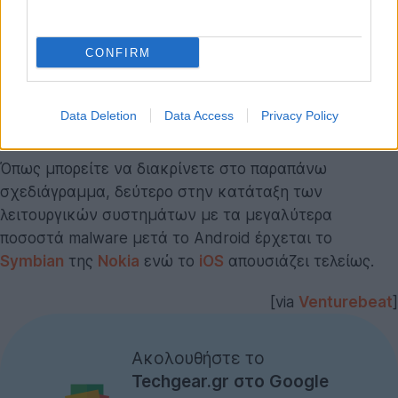
CONFIRM
Data Deletion
Data Access
Privacy Policy
Όπως μπορείτε να διακρίνετε στο παραπάνω
σχεδιάγραμμα, δεύτερο στην κατάταξη των
λειτουργικών συστημάτων με τα μεγαλύτερα
ποσοστά malware μετά το Android έρχεται το
Symbian
της
Nokia
ενώ το
iOS
απουσιάζει τελείως.
[via
Venturebeat
]
Ακολουθήστε το
Techgear.gr στο Google