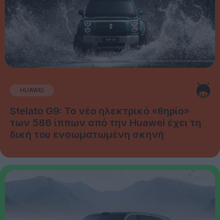
HUAWEI
Stelato G9: Το νέο ηλεκτρικό «θηρίο»
των 586 ίππων από την Huawei έχει τη
δική του ενσωματωμένη σκηνή