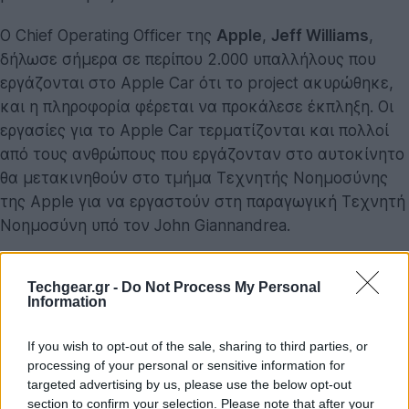
Ο Chief Operating Officer της
Apple
,
Jeff Williams
,
δήλωσε σήμερα σε περίπου 2.000 υπαλλήλους που
εργάζονται στο Apple Car ότι το project ακυρώθηκε,
και η πληροφορία φέρεται να προκάλεσε έκπληξη. Οι
εργασίες για το Apple Car τερματίζονται και πολλοί
από τους ανθρώπους που εργάζονταν στο αυτοκίνητο
θα μετακινηθούν στο τμήμα Τεχνητής Νοημοσύνης
της Apple για να εργαστούν στη παραγωγική Τεχνητή
Νοημοσύνη υπό τον John Giannandrea.
Techgear.gr -
Do Not Process My Personal
Information
If you wish to opt-out of the sale, sharing to third parties, or
processing of your personal or sensitive information for
targeted advertising by us, please use the below opt-out
section to confirm your selection. Please note that after your