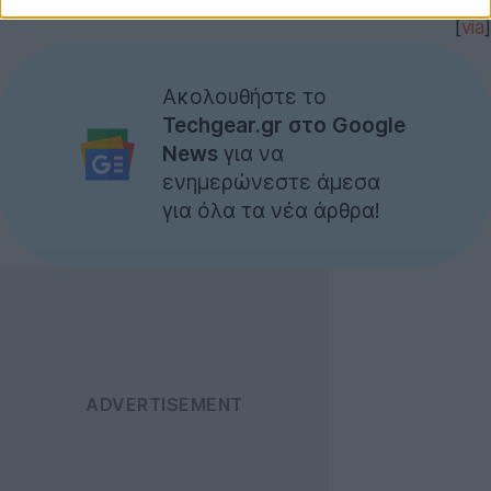
[
via
]
Ακολουθήστε το
Techgear.gr στο Google
News
για να
ενημερώνεστε άμεσα
για όλα τα νέα άρθρα!