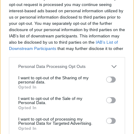
opt-out request is processed you may continue seeing
interest-based ads based on personal information utilized by
us or personal information disclosed to third parties prior to
your opt-out. You may separately opt-out of the further
Αρκετοί από τους μηχανικούς hardware και τους
disclosure of your personal information by third parties on the
σχεδιαστές αυτοκινήτων που συμμετείχαν στην
IAB’s list of downstream participants. This information may
also be disclosed by us to third parties on the
IAB’s List of
ομάδα Apple Car θα απολυθούν. Ορισμένοι από
Downstream Participants
that may further disclose it to other
αυτούς τους υπαλλήλους ενδέχεται να μετακινηθούν
third parties.
σε άλλα τμήματα της εταιρείας.
Please note that this website/app uses one or more Google
Personal Data Processing Opt Outs
services and may gather and store information including but
Νωρίτερα φέτος, υπήρχαν φήμες ότι το project για το
not limited to your visit or usage behaviour. You may click to
I want to opt-out of the Sharing of my
personal data.
Apple Car είχε υποβαθμιστεί, με την Apple να
grant or deny consent to Google and its third-party tags to
Opted In
εγκαταλείπει τα σχέδια για ένα αυτοκίνητο χωρίς
use your data for below specified purposes in below Google
consent section.
οδηγό με αυτόνομες δυνατότητες. Η Apple
I want to opt-out of the Sale of my
Personal Data.
μετατόπισε την προσοχή της σε ένα ηλεκτρικό όχημα
Opted In
με λιγότερες δυνατότητες αυτοοδήγησης και το
I want to opt-out of processing my
όχημα θα ήταν εφάμιλλο της τεχνολογίας της Tesla. Η
Personal Data for Targeted Advertising.
Opted In
Apple στόχευε να κυκλοφορήσει το αυτοκίνητο