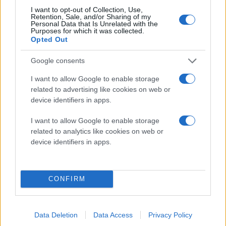
κάποια στιγμή γύρω στο 2026, αλλά τώρα αυτά τα
I want to opt-out of Collection, Use,
Retention, Sale, and/or Sharing of my
σχέδια έχουν αποσυρθεί εντελώς.
Personal Data that Is Unrelated with the
Purposes for which it was collected.
Opted Out
Τα νέα για το Apple Car εμφανίστηκαν για πρώτη
φορά το 2014 και από τότε το project ήταν γεμάτο
Google consents
προβλήματα. Ο στόχος του έργου άλλαξε και
I want to allow Google to enable storage
εξελίχθηκε πολλές φορές, ενώ η Apple υπέστη
related to advertising like cookies on web or
αρκετές αλλαγές στην ηγεσία λόγω εσωτερικών
device identifiers in apps.
διαφορών. Ο επικεφαλής του Apple Watch, Kevin
I want to allow Google to enable storage
Lynch, ανέλαβε το project το 2021, και εργάστηκε για
related to analytics like cookies on web or
να μειώσει την κλίμακα του project, ενώ παράλληλα
device identifiers in apps.
προσπαθούσε να κατασκευάσει ένα βιώσιμο
αυτοκίνητο.
CONFIRM
Σύμφωνα με το Bloomberg, ανώτερα στελέχη της
Apple έλαβαν την απόφαση να τερματίσουν το project
Apple Car τις τελευταίες εβδομάδες.
Data Deletion
Data Access
Privacy Policy