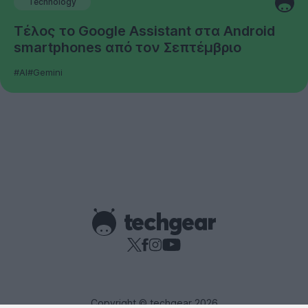
Technology
Τέλος το Google Assistant στα Android
smartphones από τον Σεπτέμβριο
#AI
#Gemini
Copyright © techgear 2026