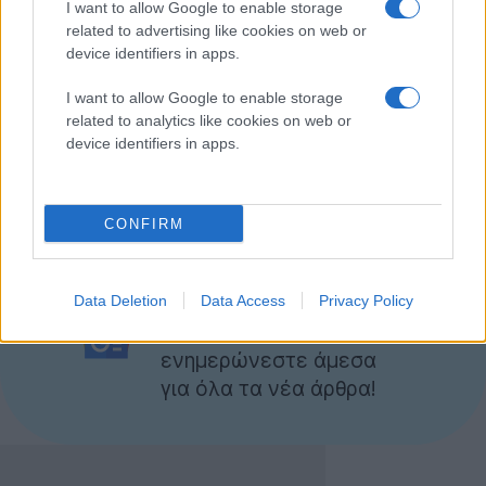
I want to allow Google to enable storage
related to advertising like cookies on web or
Τριτοκοσμικές πρακτικές για να μην υπάρχει
device identifiers in apps.
ενημέρωση ή διαμόρφωση γνώμης για τους
I want to allow Google to enable storage
ψηφοφόρους; Το σίγουρο είναι ότι για ακόμα μία φορά
related to analytics like cookies on web or
εν έτει 2012 πληγώνεται η κεκτημένη (;) ελευθερία
device identifiers in apps.
του Internet...
[via
Bloomberg
]
CONFIRM
Ακολουθήστε το
Techgear.gr στο Google
Data Deletion
Data Access
Privacy Policy
News
για να
ενημερώνεστε άμεσα
για όλα τα νέα άρθρα!