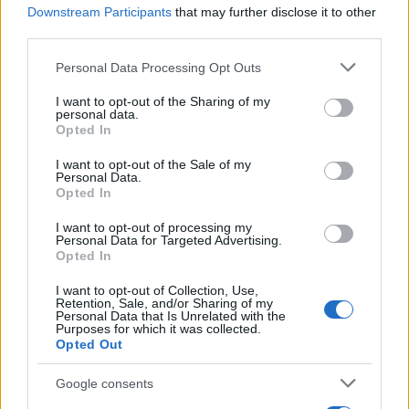
Downstream Participants
that may further disclose it to other
third parties.
Please note that this website/app uses one or more Google
Personal Data Processing Opt Outs
services and may gather and store information including but
not limited to your visit or usage behaviour. You may click to
I want to opt-out of the Sharing of my
personal data.
grant or deny consent to Google and its third-party tags to
Opted In
use your data for below specified purposes in below Google
consent section.
I want to opt-out of the Sale of my
Personal Data.
Opted In
I want to opt-out of processing my
Personal Data for Targeted Advertising.
Opted In
Το νέο μπλοκάρισμα έγινε χωρίς καμία προειδοποίηση
I want to opt-out of Collection, Use,
Retention, Sale, and/or Sharing of my
και μάλιστα οι υπεύθυνοι της Google αναφέρουν ότι
Personal Data that Is Unrelated with the
Purposes for which it was collected.
από την πλευρά τους δεν υπάρχει κανένα πρόβλημα
Opted Out
υποστήριξης (servers, DNS κλπ.), ενώ έχει
παρατηρηθεί μεγάλη πτώση και στις ταχύτητες
Google consents
πρόσβασης στο Internet γενικότερα.