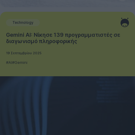
Technology
Gemini AI: Νίκησε 139 προγραμματιστές σε
διαγωνισμό πληροφορικής
19 Σεπτεμβρίου 2025
#AI
#Gemini