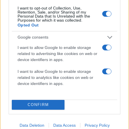
βοηθά την καινοτομία και την ανάπτυξη, αλλά
I want to opt-out of Collection, Use,
παράλληλα θα δημιουργεί ένα τοίχο προφύλαξης.
Retention, Sale, and/or Sharing of my
Personal Data that Is Unrelated with the
Επιπρόσθετα, υποστήριξε ότι ο κατακερματισμός δεν
Purposes for which it was collected.
Opted Out
κινείται προς τη σωστή κατεύθυνση, καθώς εκτιμάται
ότι θα έχει ένα κόστος 10% επί των εμπορικών ροών.
Google consents
Παράλληλα, αποσαφήνισε ότι κανένας κανονισμός
I want to allow Google to enable storage
related to advertising like cookies on web or
δεν είναι η βέλτιστη λύση. «
Μπορεί να μειώσει κάποια
device identifiers in apps.
κόστη, αλλά ταυτόχρονα θα απωλέσει κάποια οφέλη
»
σχολίασε, χαρακτηριστικά. Η χρυσή τομή, όπως
I want to allow Google to enable storage
πρόσθεσε, είναι να εξισορροπήσουμε όλα τα
related to analytics like cookies on web or
device identifiers in apps.
παραπάνω, καθώς κάτι τέτοιο μπορεί να βελτιώσει τις
εμπορικές ροές κατά 3%. «Πρέπει να βρούμε τον
τρόπο που θα προστατεύουμε με τη λιγότερο δυνατή
CONFIRM
παρέμβαση» επανέλαβε, προσδίδοντας σημασία και
στην έννοια της διαλειτουργικότητας, η οποία μπορεί
να περιορίσει τις επιπτώσεις των κανονισμών.
Data Deletion
Data Access
Privacy Policy