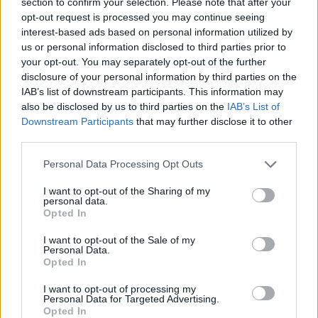
section to confirm your selection. Please note that after your
διαφορετικά παραδείγματα. Όπως εξήγησε, στην
opt-out request is processed you may continue seeing
Ευρώπη είναι δύσκολο να βρεις ποιοτικά και ποσοτικά
interest-based ads based on personal information utilized by
ανοιχτά δεδομένα, καθώς το υπάρχον κανονιστικό
us or personal information disclosed to third parties prior to
πλαίσιο θέτει εμπόδια.
your opt-out. You may separately opt-out of the further
disclosure of your personal information by third parties on the
IAB’s list of downstream participants. This information may
Έτσι αποθαρρύνει την καινοτομία. Από την άλλη
also be disclosed by us to third parties on the
IAB’s List of
πλευρά, όμως, το κανονιστικό πλαίσιο αποδεικνύεται
Downstream Participants
that may further disclose it to other
αρκετά χρήσιμο σε άλλες περιπτώσεις, όπως τα
third parties.
πνευματικά δικαιώματα, οι πατέντες, τα εμπορικά
Please note that this website/app uses one or more Google
Personal Data Processing Opt Outs
σήματα κ.α. «Πρέπει να πετύχουμε μια ισορροπία [...]
services and may gather and store information including but
Χρειαζόμαστε και το κανονιστικό πλαίσιο και την
not limited to your visit or usage behaviour. You may click to
I want to opt-out of the Sharing of my
personal data.
καινοτομία, αλλά το πρόβλημα ξεκινά όταν δίνουμε
grant or deny consent to Google and its third-party tags to
Opted In
use your data for below specified purposes in below Google
προτεραιότητα στο πρώτο και όχι στο δεύτερο».
consent section.
I want to opt-out of the Sale of my
Personal Data.
Ο κ.
Javier Lopez-Gonzalez, Επικεφαλής της
Opted In
Μονάδας Ψηφιακού Εμπορίου, ΟΟΣΑ
, κληθείς να
I want to opt-out of processing my
σχολιάσει το κανονιστικό πλαίσιο, υποστήριξε ότι
Personal Data for Targeted Advertising.
προσπαθούμε να βρούμε μια ισορροπία, η οποία θα
Opted In