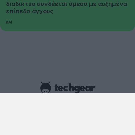
διαδίκτυο συνδέεται άμεσα με αυξημένα
επίπεδα άγχους
#AI
Copyright © techgear 2026
Created with
By Darkpony