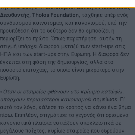
Την ίδια ώρα, ο κ.
Christopher Butler, Εκτελεστικός
Διευθυντής, Tholos Foundation
, τάχθηκε υπέρ ενός
συνδυασμού καινοτομίας και κανονισμού, υπό την
προϋπόθεση ότι το δεύτερο δεν θα εμποδίζει ή
περιορίζει το πρώτο. Όπως παρατήρησε, αυτήν τη
στιγμή υπάρχει διαφορά μεταξύ των start-ups στις
ΗΠΑ και των start-ups στην Ευρώπη. Η διαφορά δεν
έγκειται στη φάση της δημιουργίας, αλλά στο
ποσοστό επιτυχίας, το οποίο είναι μικρότερο στην
Ευρώπη.
«
Όταν οι εταιρείες φθάνουν στο κρίσιμο κατώφλι,
υπάρχουν περισσότεροι κανονισμοί
» σημείωσε. Γι’
αυτό τον λόγο, κάλεσε το κράτος να κάνει ένα βήμα
πίσω. Επιπλέον, στιγμάτισε το γεγονός ότι ορισμένα
κανονιστικά πλαίσια εστιάζουν αποκλειστικά σε
μεγάλους παίχτες, κυρίως εταιρείες που εδρεύουν