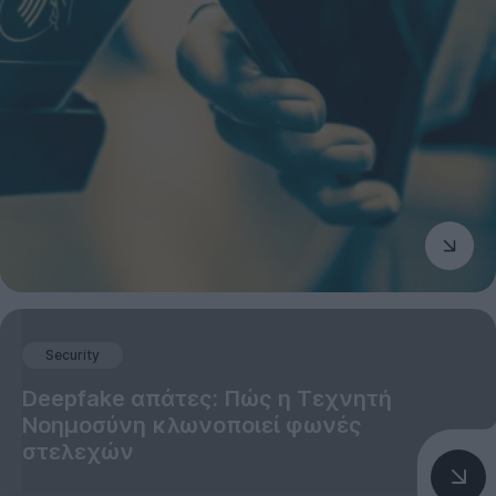
Security
Deepfake απάτες: Πώς η Τεχνητή
Νοημοσύνη κλωνοποιεί φωνές
στελεχών