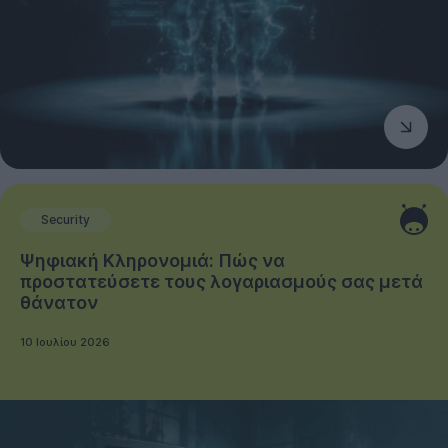
Security
Ψηφιακή Κληρονομιά: Πώς να
προστατεύσετε τους λογαριασμούς σας μετά
θάνατον
10 Ιουλίου 2026