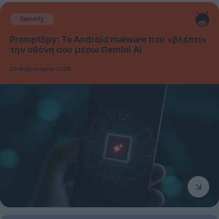
Security
PromptSpy: Το Android malware που «βλέπει»
την οθόνη σου μέσω Gemini AI
20 Φεβρουαρίου 2026