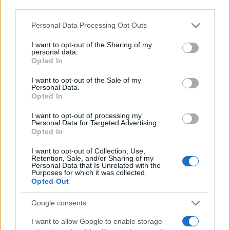
third parties.
Please note that this website/app uses one or more Google
Personal Data Processing Opt Outs
services and may gather and store information including but
not limited to your visit or usage behaviour. You may click to
I want to opt-out of the Sharing of my
personal data.
grant or deny consent to Google and its third-party tags to
Opted In
use your data for below specified purposes in below Google
consent section.
I want to opt-out of the Sale of my
Personal Data.
Opted In
I want to opt-out of processing my
Personal Data for Targeted Advertising.
Opted In
I want to opt-out of Collection, Use,
Retention, Sale, and/or Sharing of my
Personal Data that Is Unrelated with the
Purposes for which it was collected.
Opted Out
Google consents
I want to allow Google to enable storage