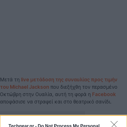
Μετά τη
live μετάδοση της συναυλίας προς τιμήν
του Michael Jackson
που διεξήχθη τον περασμένο
Οκτώβρη στην Ουαλία, αυτή τη φορά η
Facebook
αποφάσισε να στραφεί και στο θεατρικό σανίδι.
Techgear.gr -
Do Not Process My Personal