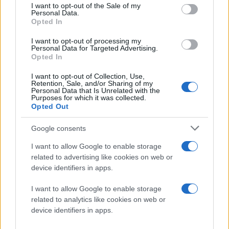
consent section.
I want to opt-out of the Sale of my
Personal Data.
Opted In
I want to opt-out of processing my
Personal Data for Targeted Advertising.
Opted In
I want to opt-out of Collection, Use,
Retention, Sale, and/or Sharing of my
Personal Data that Is Unrelated with the
Purposes for which it was collected.
Opted Out
Google consents
I want to allow Google to enable storage
Την παράσταση παρακολούθησαν online περίπου 1200
related to advertising like cookies on web or
χρήστες του κοινωνικού δικτύου, κατά τη διάρκεια
device identifiers in apps.
της οποίας συμμετείχαν ενεργά ανεβάζοντας
I want to allow Google to enable storage
φωτογραφίες, αναρτώντας status updates,
related to analytics like cookies on web or
σχολιάζοντας τα τεκτενόμενα αλλά και ψηφίζοντας
device identifiers in apps.
για συγκεκριμένα ζητήματα (όπως για παράδειγμα το