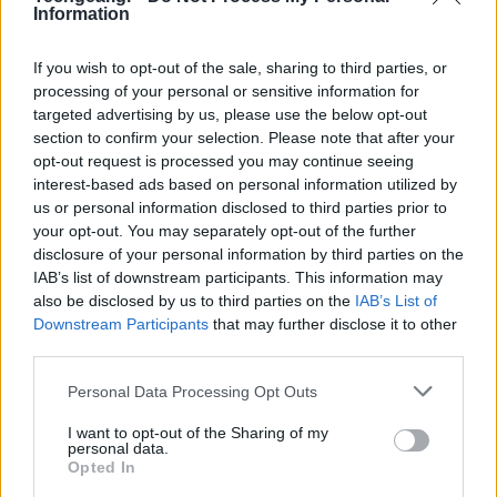
Information
If you wish to opt-out of the sale, sharing to third parties, or
processing of your personal or sensitive information for
targeted advertising by us, please use the below opt-out
section to confirm your selection. Please note that after your
opt-out request is processed you may continue seeing
interest-based ads based on personal information utilized by
us or personal information disclosed to third parties prior to
your opt-out. You may separately opt-out of the further
Πράγματι, τη Δευτέρα πραγματοποιήθηκε η πρώτη
disclosure of your personal information by third parties on the
IAB’s list of downstream participants. This information may
παγκόσμια πρεμιέρα θεατρικής παράστασης στο
also be disclosed by us to third parties on the
IAB’s List of
Facebook σε απευθείας μετάδοση από το Maxim Gorki
Downstream Participants
that may further disclose it to other
Theater του Βερολίνου. Στο κοινωνικό δίκτυο
third parties.
προβλήθηκε η παράσταση του δημοφιλούς θεατρικού
Please note that this website/app uses one or more Google
Personal Data Processing Opt Outs
έργου του Theodor Fontane, 'Effie Briest' και σύμφωνα
services and may gather and store information including but
με τα σχόλια των θεατών, άφησε τις καλύτερες
not limited to your visit or usage behaviour. You may click to
I want to opt-out of the Sharing of my
personal data.
εντυπώσεις.
grant or deny consent to Google and its third-party tags to
Opted In
use your data for below specified purposes in below Google