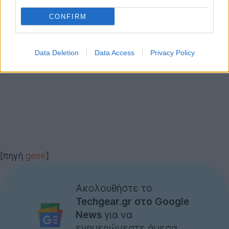
CONFIRM
Data Deletion
Data Access
Privacy Policy
[πηγή
geek
]
Ακολουθήστε το
Techgear.gr στο Google
News
για να
ενημερώνεστε άμεσα