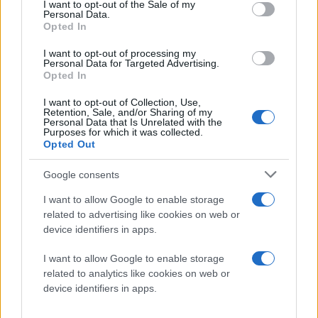
consent section.
I want to opt-out of the Sale of my
άμεσης αντικατάστασης!
Personal Data.
Opted In
Το μόνο που έχει να κάνει ο εργαζόμενος είναι να
I want to opt-out of processing my
κατευθυνθεί με την κάρτα ID του προς το μηχάνημα
Personal Data for Targeted Advertising.
Opted In
και να προμηθευτεί αυτό που χρειάζεται κάθε φορά.
Το μηχάνημα κρατάει αρχείο σχετικά με το ποιος
I want to opt-out of Collection, Use,
Retention, Sale, and/or Sharing of my
πήρε τι, ενώ παρέχει ειδοποιήσεις όποτε κάποιο
Personal Data that Is Unrelated with the
Purposes for which it was collected.
προϊόν τείνει να εκλείψει.
Opted Out
Εκτιμάται, μάλιστα, ότι τα συγκεκριμένα
Google consents
μηχανήματα έχουν μειώσει όχι μόνο τον
I want to allow Google to enable storage
απαιτούμενο χρόνο αλλά και το κόστος
related to advertising like cookies on web or
αντικατάστασης για τις εταιρείες σε ποσοστό της
device identifiers in apps.
τάξης του 25% !
I want to allow Google to enable storage
related to analytics like cookies on web or
device identifiers in apps.