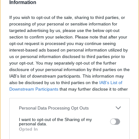
Information
If you wish to opt-out of the sale, sharing to third parties, or
processing of your personal or sensitive information for
Πρόκειται για αυτόματους πωλητές από τους οποίους
targeted advertising by us, please use the below opt-out
μπορείς να προμηθευτείς περιφερειακά και αξεσουάρ
section to confirm your selection. Please note that after your
υπολογιστών, όπως πληκτρολόγια, ποντίκια,
opt-out request is processed you may continue seeing
interest-based ads based on personal information utilized by
καθαριστικά οθονών και οτιδήποτε άλλο μπορείς να
us or personal information disclosed to third parties prior to
χρειαστείς.
your opt-out. You may separately opt-out of the further
disclosure of your personal information by third parties on the
Φυσικά, μην περιμένεις να συναντήσεις τους
IAB’s list of downstream participants. This information may
συγκεκριμένους αυτόματους πωλητές στο δρόμο,
also be disclosed by us to third parties on the
IAB’s List of
Downstream Participants
that may further disclose it to other
αφού προορίζονται για μεγάλες εταιρείες, όπου ο κάθε
third parties.
εργαζόμενος δουλεύει στο δικό του υπολογιστή.
Please note that this website/app uses one or more Google
Personal Data Processing Opt Outs
Δεδομένου ότι μια τέτοια εταιρεία έχει στο δυναμικό
services and may gather and store information including but
not limited to your visit or usage behaviour. You may click to
I want to opt-out of the Sharing of my
της εκατοντάδες εργαζόμενους και συνεπώς
personal data.
grant or deny consent to Google and its third-party tags to
εκατοντάδες υπολογιστές, είναι αρκετά σύνηθες
Opted In
use your data for below specified purposes in below Google
φαινόμενο κάποιο περιφερειακό ή αξεσουάρ να χρήζει