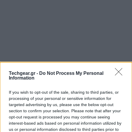
Techgear.gr -
Do Not Process My Personal
Information
Η Google θα παρουσίασει σήμερα σε ειδικά
προγραμματισμένη εκδήλωση το λειτουργικό σύστημα
If you wish to opt-out of the sale, sharing to third parties, or
Android 3.0 Honeycomb
, αλλά παράλληλα υπάρχουν
processing of your personal or sensitive information for
targeted advertising by us, please use the below opt-out
φήμες ότι θα εγκαινιάσει και μια web-based έκδοση
section to confirm your selection. Please note that after your
του Android Market, στοιχεία της οποίας είχαμε δει
opt-out request is processed you may continue seeing
πέρυσι στην εκδήλωση
Google I/O
!
interest-based ads based on personal information utilized by
us or personal information disclosed to third parties prior to