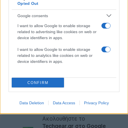
Opted Out
Google consents
I want to allow Google to enable storage
related to advertising like cookies on web or
device identifiers in apps.
I want to allow Google to enable storage
related to analytics like cookies on web or
Επιπλέον, ίσως δούμε και την cloud υπηρεσία
Google
device identifiers in apps.
Music
, το επόμενο μεγάλο στοίχημα της Google που
αναμένεται ότι θα ανταγωνιστεί το iTunes.
CONFIRM
Αναμένουμε με ενδιαφέρον την έναρξη της
εκδήλωσης στις 20:00!
[πηγή
AndroidandMe
]
Data Deletion
Data Access
Privacy Policy
Ακολουθήστε το
Techgear.gr στο Google