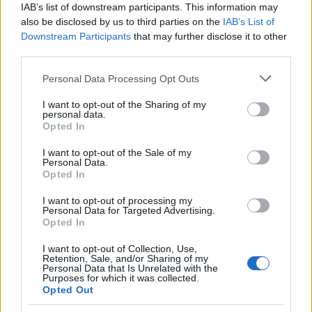
IAB’s list of downstream participants. This information may
also be disclosed by us to third parties on the
IAB’s List of
Downstream Participants
that may further disclose it to other
third parties.
Please note that this website/app uses one or more Google
Personal Data Processing Opt Outs
services and may gather and store information including but
not limited to your visit or usage behaviour. You may click to
I want to opt-out of the Sharing of my
personal data.
grant or deny consent to Google and its third-party tags to
Opted In
use your data for below specified purposes in below Google
consent section.
I want to opt-out of the Sale of my
Personal Data.
Opted In
Μία από τις πιο ενδιαφέρουσες αλλαγές είναι ότι στο
εξής οι χρήστες θα μπορούν να απολαμβάνουν τις
I want to opt-out of processing my
Personal Data for Targeted Advertising.
ομαδικές τηλεδιασκέψεις τους (video-chat) σε
Opted In
μεγαλύτερο παράθυρο. Επιπλέον, θα μπορούν να
μοιράζονται σημειώσεις και να εργάζονται
I want to opt-out of Collection, Use,
Retention, Sale, and/or Sharing of my
ταυτόχρονα πάνω σε έγγραφα (
Google Docs
) ή να
Personal Data that Is Unrelated with the
Purposes for which it was collected.
κάνουν κοινή χρήση οθόνης με άλλους χρήστες.
Opted Out