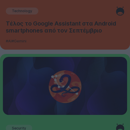
Technology
Τέλος το Google Assistant στα Android
smartphones από τον Σεπτέμβριο
#AI
#Gemini
Security