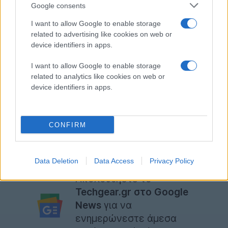
Με άλλα λόγια, στο εξής θα μπορείτε να δείχνετε
Google consents
στους συνομιλητές σας αυτό που βλέπετε στην οθόνη
I want to allow Google to enable storage
του υπολογιστή σας ή να επιλέγετε ένα ανοικτό
related to advertising like cookies on web or
παράθυρο και να το προβάλλετε σε όλους τους
device identifiers in apps.
συμμετέχοντες της σύσκεψης.
I want to allow Google to enable storage
related to analytics like cookies on web or
Οι νέες λειτουργίες θα λέγαμε ότι κάνουν εμφανείς
device identifiers in apps.
τις προθέσεις της
Google
να καταστήσει το Google+
κάτι παραπάνω από ένα απλό κοινωνικό δίκτυο,
δίνοντας του το ρόλο ενός επαγγελματικού,
CONFIRM
συνεργατικού εργαλείου.
[πηγή
googleplus
]
Data Deletion
Data Access
Privacy Policy
Ακολουθήστε το
Techgear.gr στο Google
News
για να
ενημερώνεστε άμεσα