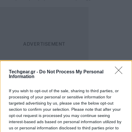
Techgear.gr -
Do Not Process My Personal
Information
HTC One V
If you wish to opt-out of the sale, sharing to third parties, or
processing of your personal or sensitive information for
Οθόνη 3.7'' Super LCD (480 x 800)
targeted advertising by us, please use the below opt-out
section to confirm your selection. Please note that after your
Επεξεργαστής single-core 1GHz
opt-out request is processed you may continue seeing
interest-based ads based on personal information utilized by
Μνήμη RAM 512MB
us or personal information disclosed to third parties prior to