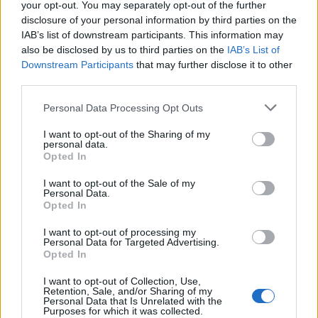
Αποθηκευτικός χώρος 4GB (επέκταση με microSD)
your opt-out. You may separately opt-out of the further
disclosure of your personal information by third parties on the
Δωρεάν 25GB στο Dropbox για δύο χρόνια
IAB’s list of downstream participants. This information may
also be disclosed by us to third parties on the
IAB’s List of
Κάμερα 5MP (720p) BSI f/2.0
Downstream Participants
that may further disclose it to other
Ήχος Beats Audio
third parties.
WiFi 802.11 b/g/n, Bluetooth 4.0, microUSB
Please note that this website/app uses one or more Google
Personal Data Processing Opt Outs
services and may gather and store information including but
Λειτουργικό σύστημα Android 4.0 ICS με
not limited to your visit or usage behaviour. You may click to
I want to opt-out of the Sharing of my
personal data.
περιβάλλον HTC Sense 4.0
grant or deny consent to Google and its third-party tags to
Opted In
use your data for below specified purposes in below Google
Μπαταρία 1500mAh
consent section.
I want to opt-out of the Sale of my
Personal Data.
Διαστάσεις 120.3 x 59.7 x 9.24mm
Opted In
Βάρος 115gr
I want to opt-out of processing my
Θα κυκλοφορήσει τον Απρίλιο, σε άγνωστη μέχρι
Personal Data for Targeted Advertising.
Opted In
στιγμής τιμή.
I want to opt-out of Collection, Use,
Retention, Sale, and/or Sharing of my
Personal Data that Is Unrelated with the
Purposes for which it was collected.