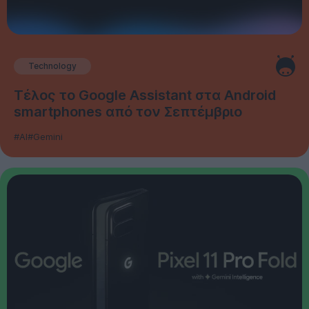
Technology
Τέλος το Google Assistant στα Android
smartphones από τον Σεπτέμβριο
#AI
#Gemini