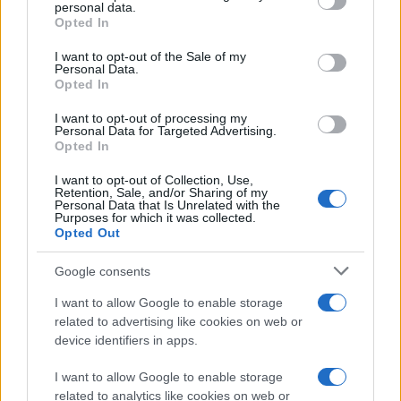
personal data.
η φωνή τους όταν κάνουν εγγραφή σε θορυβώδεις
grant or deny consent to Google and its third-party tags to
Opted In
use your data for below specified purposes in below Google
καταστάσεις, ενώ οι gamers θα επωφεληθούν από τον
consent section.
I want to opt-out of the Sale of my
αρκετό χαμηλό χρόνο καθυστέρησης (90ms).
Personal Data.
Opted In
I want to opt-out of processing my
Personal Data for Targeted Advertising.
Opted In
I want to opt-out of Collection, Use,
Retention, Sale, and/or Sharing of my
Personal Data that Is Unrelated with the
Purposes for which it was collected.
Opted Out
Google consents
I want to allow Google to enable storage
related to advertising like cookies on web or
device identifiers in apps.
I want to allow Google to enable storage
Τα
Huawei FreeBuds 4
προσφέρουν αυτονομία έως 4
related to analytics like cookies on web or