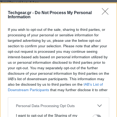
ζυγίζει μόλις 4.1gr.
Techgear.gr -
Do Not Process My Personal
Information
If you wish to opt-out of the sale, sharing to third parties, or
processing of your personal or sensitive information for
targeted advertising by us, please use the below opt-out
section to confirm your selection. Please note that after your
opt-out request is processed you may continue seeing
interest-based ads based on personal information utilized by
us or personal information disclosed to third parties prior to
your opt-out. You may separately opt-out of the further
disclosure of your personal information by third parties on the
IAB’s list of downstream participants. This information may
Η λειτουργία ενεργής ακύρωσης θορύβου (ANC)
also be disclosed by us to third parties on the
IAB’s List of
μειώνει τον περιβαλλοντικό θόρυβο κατά 25dB και
Downstream Participants
that may further disclose it to other
υποστηρίζουν ταυτόχρονη σύνδεση - λειτουργία με
third parties.
δύο συσκευές μέσω της κεραίας Bluetooth 5.2. Η
Please note that this website/app uses one or more Google
Personal Data Processing Opt Outs
Huawei κάνει λόγο για ένα νέο clear voice mode που
services and may gather and store information including but
απευθύνεται σε vloggers, έτσι ώστε να απομονώνεται
not limited to your visit or usage behaviour. You may click to
I want to opt-out of the Sharing of my