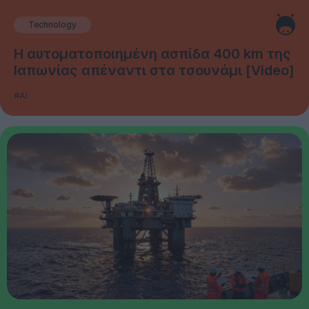
Technology
Η αυτοματοποιημένη ασπίδα 400 km της
Ιαπωνίας απέναντι στα τσουνάμι [Video]
#AI