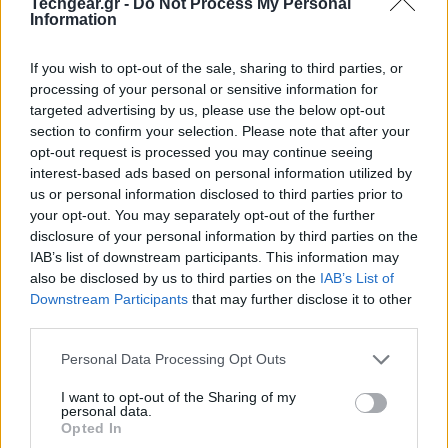
Techgear.gr -
Do Not Process My Personal
Information
If you wish to opt-out of the sale, sharing to third parties, or
processing of your personal or sensitive information for
targeted advertising by us, please use the below opt-out
section to confirm your selection. Please note that after your
opt-out request is processed you may continue seeing
Η Meta υπερασπίστηκε τις πρακτικές της
interest-based ads based on personal information utilized by
επικαλούμενη το δόγμα της «δίκαιης χρήσης»,
us or personal information disclosed to third parties prior to
your opt-out. You may separately opt-out of the further
υποστηρίζοντας ότι η χρήση δημοσίως διαθέσιμου
disclosure of your personal information by third parties on the
υλικού για την εκπαίδευση εργαλείων
AI
είναι νόμιμη
IAB’s list of downstream participants. This information may
σε ορισμένες περιπτώσεις, όπως η «
χρήση κειμένου
also be disclosed by us to third parties on the
IAB’s List of
για τη στατιστική μοντελοποίηση της γλώσσας και τη
Downstream Participants
that may further disclose it to other
third parties.
δημιουργία πρωτότυπης έκφρασης
». Ένα εσωτερικό
μήνυμα που τονίζεται στη μήνυση αναφέρει έναν
Please note that this website/app uses one or more Google
Personal Data Processing Opt Outs
υπάλληλο που εκφράζει τη δυσφορία του,
services and may gather and store information including but
not limited to your visit or usage behaviour. You may click to
I want to opt-out of the Sharing of my
δηλώνοντας: «
Το torrenting από ένα εταιρικό laptop
personal data.
grant or deny consent to Google and its third-party tags to
δεν φαίνεται σωστό
».
Opted In
use your data for below specified purposes in below Google