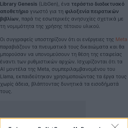
Library Genesis
(LibGen), ένα
τεράστιο διαδικτυακό
αποθετήριο
γνωστό για τη
φιλοξενία πειρατικών
βιβλίων
, παρά τις εσωτερικές ανησυχίες σχετικά με
τη νομιμότητα της χρήσης τέτοιου υλικού.
Οι συγγραφείς υποστηρίζουν ότι οι ενέργειες της
Meta
παραβιάζουν τα πνευματικά τους δικαιώματα και θα
μπορούσαν να υπονομεύσουν τη θέση της εταιρείας
έναντι των ρυθμιστικών αρχών. Ισχυρίζονται ότι τα
AI μοντέλα της Meta, συμπεριλαμβανομένου του
Llama, εκπαιδεύτηκαν χρησιμοποιώντας τα έργα τους
χωρίς άδεια, βλάπτοντας δυνητικά τα εισοδήματά
τους.