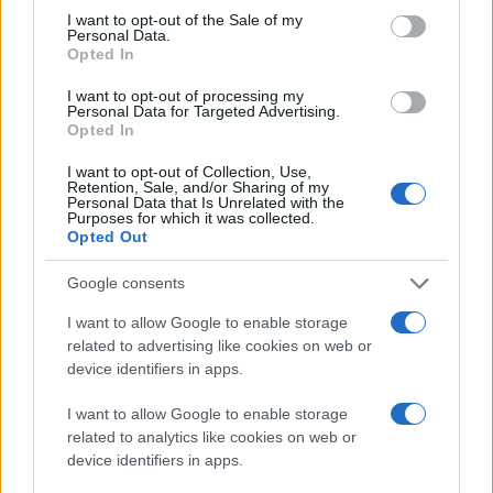
consent section.
I want to opt-out of the Sale of my
Σε ανταπόκριση προς την αγωγή, ο περιφερειακός
Personal Data.
Opted In
δικαστής των ΗΠΑ,
Vince Chhabria
, απέρριψε
ορισμένους ισχυρισμούς, αλλά επέτρεψε στους
I want to opt-out of processing my
Personal Data for Targeted Advertising.
συγγραφείς να τροποποιήσουν την αγωγή τους για να
Opted In
συμπεριλάβουν νέους ισχυρισμούς,
συμπεριλαμβανομένων εκείνων που σχετίζονται με
I want to opt-out of Collection, Use,
Retention, Sale, and/or Sharing of my
την αφαίρεση των πληροφοριών διαχείρισης
Personal Data that Is Unrelated with the
Purposes for which it was collected.
πνευματικών δικαιωμάτων.
Opted Out
Η υπόθεση αυτή αποτελεί μέρος ενός ευρύτερου
Google consents
κύματος νομικών προσφυγών κατά εταιρειών
I want to allow Google to enable storage
τεχνολογίας όπως οι Meta, OpenAI και Anthropic,
related to advertising like cookies on web or
όπου
οι συγγραφείς και οι δημιουργοί προσπαθούν
device identifiers in apps.
να προστατεύσουν τα δικαιώματα πνευματικής
I want to allow Google to enable storage
ιδιοκτησίας τους μπροστά στις ταχύτατα
related to analytics like cookies on web or
εξελισσόμενες τεχνολογίες Τεχνητής Νοημοσύνης
.
device identifiers in apps.