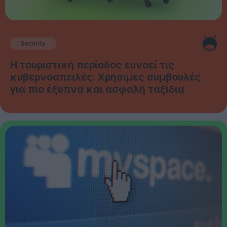
Security
Η τουριστική περίοδος ευνοεί τις
κυβερνοαπειλές: Χρήσιμες συμβουλές
για πιο έξυπνα και ασφαλή ταξίδια