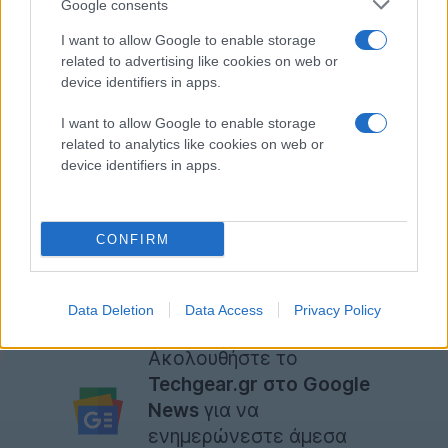
Google consents
στη Βόρεια Κόρεα.
I want to allow Google to enable storage
related to advertising like cookies on web or
Μπορεί οι Μυστικές Υπηρεσίες των Δυτικών χωρών
device identifiers in apps.
να παρακολουθούν στενά τη δραστηριότητα των δύο
κρατών για τους δικούς τους λόγους (επιθέσεις,
I want to allow Google to enable storage
πυρηνικά προγράμματα κλπ.), αλλά για τον κόσμο του
related to analytics like cookies on web or
device identifiers in apps.
Internet
η μόνη ανησυχία που μπορεί να προκύψει θα
μπορούσε να αφορά τη δημιουργία και διοχέτευση
κάποιου ιού που θα επηρρέαζε την καθημερινότητα
CONFIRM
των χρηστών.
[via
Reuters
]
Data Deletion
Data Access
Privacy Policy
Ακολουθήστε το
Techgear.gr στο Google
News
για να
ενημερώνεστε άμεσα