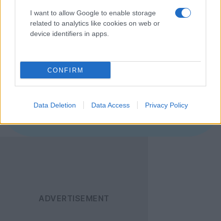
της LG.
I want to allow Google to enable storage
related to analytics like cookies on web or
[
Twitter
]
device identifiers in apps.
Ακολουθήστε το
CONFIRM
Techgear.gr στο Google
News
για να
ενημερώνεστε άμεσα
Data Deletion
Data Access
Privacy Policy
για όλα τα νέα άρθρα!