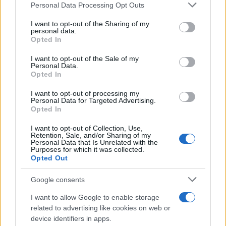
Please note that this website/app uses one or more Google
Personal Data Processing Opt Outs
services and may gather and store information including but
not limited to your visit or usage behaviour. You may click to
I want to opt-out of the Sharing of my
personal data.
grant or deny consent to Google and its third-party tags to
Opted In
use your data for below specified purposes in below Google
consent section.
I want to opt-out of the Sale of my
Personal Data.
Opted In
I want to opt-out of processing my
Personal Data for Targeted Advertising.
Opted In
I want to opt-out of Collection, Use,
Retention, Sale, and/or Sharing of my
Αν κρίνουμε από τις προηγούμενες διαρροές της
Personal Data that Is Unrelated with the
Purposes for which it was collected.
ομάδας @evleaks, τότε μπορούμε να είμαστε σχεδόν
Opted Out
σίγουροι για την εμφάνιση τους, ωστόσο, μέχρι
στιγμής δεν έχουμε καμία πληροφορία για τα τεχνικά
Google consents
χαρακτηριστικά τους. Σε περίπτωση που προκύψει
I want to allow Google to enable storage
κάτι μέσα στις επόμενες ώρες θα ανανεώσουμε το
related to advertising like cookies on web or
post, διαφορετικά θα περιμένουμε την ανακοίνωση
device identifiers in apps.