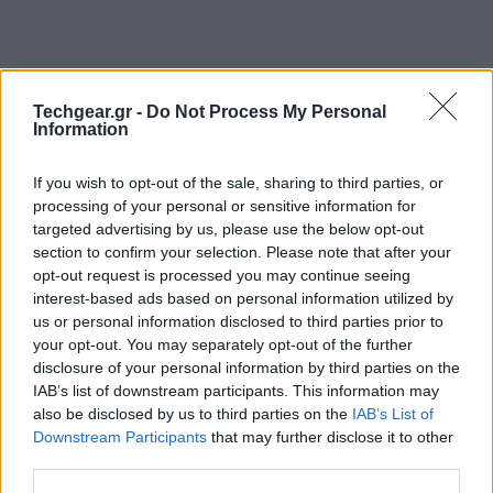
Techgear.gr -
Do Not Process My Personal
Information
If you wish to opt-out of the sale, sharing to third parties, or
processing of your personal or sensitive information for
targeted advertising by us, please use the below opt-out
section to confirm your selection. Please note that after your
opt-out request is processed you may continue seeing
interest-based ads based on personal information utilized by
Η ομάδα @evleaks επιστρέφει με τη φωτογραφία που
us or personal information disclosed to third parties prior to
βλέπετε, η οποία απεικονίζει τα Optimus F5 και
your opt-out. You may separately opt-out of the further
Optimus F7, δύο από τα μοντέλα της νέας σειράς
disclosure of your personal information by third parties on the
IAB’s list of downstream participants. This information may
Optimus F που συνοδεύτηκε στο
χτεσινό teaser
από
also be disclosed by us to third parties on the
IAB’s List of
τη λέξη "freedom" και θα παρουσιαστεί κατά πάσα
Downstream Participants
that may further disclose it to other
πιθανότητα την επόμενη εβδομάδα στην
MWC 2013
.
third parties.