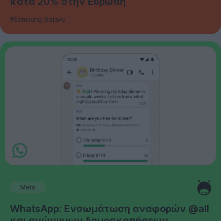
κατά 20% στην Ευρώπη
#Samsung Galaxy
Meta
WhatsApp: Ενσωμάτωση αναφορών @all
και ανώνυμων δημοσκοπήσεων