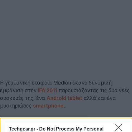
H γερμανική εταιρεία Medion έκανε δυναμική
εμφάνιση στην
IFA 2011
παρουσιάζοντας τις δύο νέες
συσκευές της, ένα
Android
tablet
αλλά και ένα
μυστηριώδες
smartphone
.
Techgear.gr -
Do Not Process My Personal