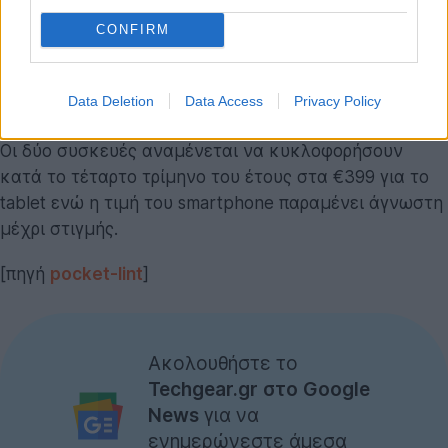
CONFIRM
Data Deletion
Data Access
Privacy Policy
Οι δύο συσκευές αναμένεται να κυκλοφορήσουν
κατά το τέταρτο τρίμηνο του έτους στα €399 για το
tablet ενώ η τιμή του smartphone παραμένει άγνωστη
μέχρι στιγμής.
[πηγή
pocket-lint
]
Ακολουθήστε το
Techgear.gr στο Google
News
για να
ενημερώνεστε άμεσα