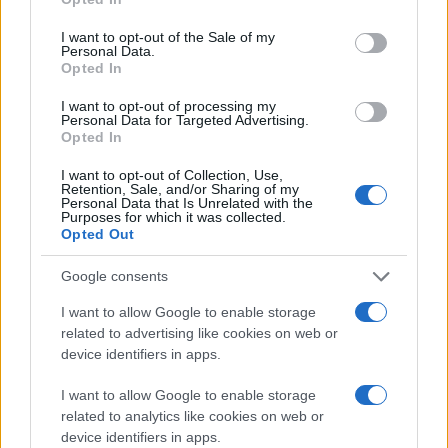
use your data for below specified purposes in below Google
consent section.
I want to opt-out of the Sale of my
Personal Data.
Opted In
I want to opt-out of processing my
Personal Data for Targeted Advertising.
Το
Missile Command: Recharged
θα κυκλοφορήσει
Opted In
μέσα στην Άνοιξη για συσκευές iOS και Android, θα
είναι διαθέσιμο δωρεάν με διαφημίσεις και θα
I want to opt-out of Collection, Use,
Retention, Sale, and/or Sharing of my
υπάρχει επιλογή για one-off πληρωμή για όποιον δεν
Personal Data that Is Unrelated with the
Purposes for which it was collected.
θέλει να τις βλέπει.
Opted Out
Καιρός να δούμε και το περίφημο
Atari VCS
, αλλά και
Google consents
τα
ξενοδοχεία Atari
που ετοιμάζει η εταιρεία…
I want to allow Google to enable storage
related to advertising like cookies on web or
[
Atari
]
device identifiers in apps.
I want to allow Google to enable storage
Ακολουθήστε το
related to analytics like cookies on web or
Techgear.gr στο Google
device identifiers in apps.