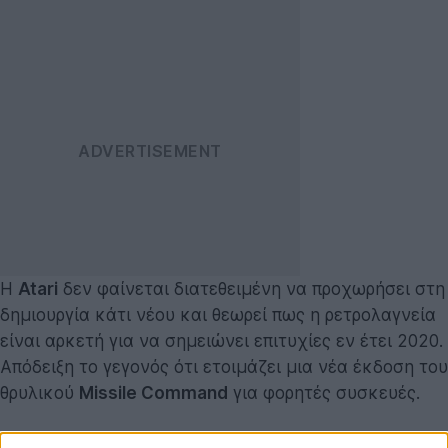
Η
Atari
δεν φαίνεται διατεθειμένη να προχωρήσει στη
δημιουργία κάτι νέου και θεωρεί πως η ρετρολαγνεία
είναι αρκετή για να σημειώνει επιτυχίες εν έτει 2020.
Απόδειξη το γεγονός ότι ετοιμάζει μια νέα έκδοση του
θρυλικού
Missile Command
για φορητές συσκευές.
Με το
Missile Command: Recharged
θα αποτίσει