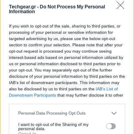
φόρο τιμής στο arcade παιχνίδι που κυκλοφόρησε
Techgear.gr -
Do Not Process My Personal
Information
πριν από 40 χρόνια (1980) διατηρώντας το βασικό
gameplay, δηλαδή οι gamers θα καλούνται να
If you wish to opt-out of the sale, sharing to third parties, or
προστατεύσουν τα κτίρια από τους πυραύλους που
processing of your personal or sensitive information for
πέφτουν με ολοένα και μεγαλύτερη συχνότητα και
targeted advertising by us, please use the below opt-out
ταχύτητα. Τα γραφικά προφανώς έχουν αλλάξει
section to confirm your selection. Please note that after your
opt-out request is processed you may continue seeing
ριζικά, έχουν προστεθεί power-ups, σύστημα
interest-based ads based on personal information utilized by
αναβάθμισης του εξοπλισμού και ένα Augmented
us or personal information disclosed to third parties prior to
Reality mode που μεταφέρει το παιχνίδι μέσα σε ένα
your opt-out. You may separately opt-out of the further
εικονικό arcade μηχανήμα.
disclosure of your personal information by third parties on the
IAB’s list of downstream participants. This information may
also be disclosed by us to third parties on the
IAB’s List of
Downstream Participants
that may further disclose it to other
third parties.
Please note that this website/app uses one or more Google
Personal Data Processing Opt Outs
services and may gather and store information including but
not limited to your visit or usage behaviour. You may click to
I want to opt-out of the Sharing of my
personal data.
grant or deny consent to Google and its third-party tags to
Opted In