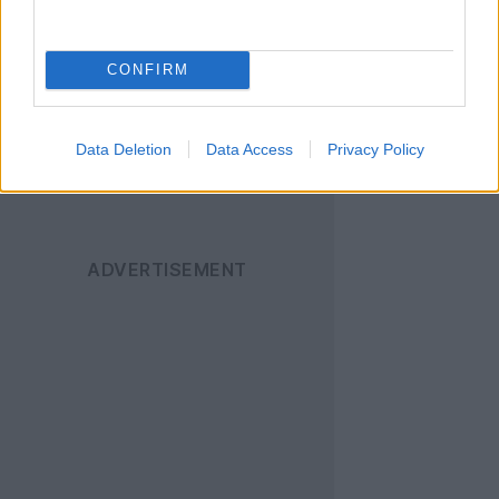
News
για να
ενημερώνεστε άμεσα
για όλα τα νέα άρθρα!
CONFIRM
Data Deletion
Data Access
Privacy Policy