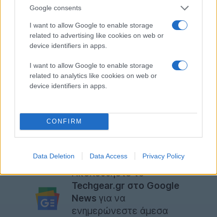
Stereo Bluetooth
Google consents
Crystal Talk Plus
I want to allow Google to enable storage
related to advertising like cookies on web or
512MB RAM, 2GB ROM
device identifiers in apps.
Υποστήριξη κάρτας MicroSD (έως 32GB)
I want to allow Google to enable storage
Μπαταρία 1540mAh
related to analytics like cookies on web or
device identifiers in apps.
Διαστάσεις: 107 x 59 x 13.4 mm
Βάρος: 118gr
Αναμένεται στην Ευρώπη στο τέλος του 2010, αλλά
CONFIRM
δεν έχει γίνει ακόμα γνωστή η τιμή του.
[πηγή
Gizmodo
]
Data Deletion
Data Access
Privacy Policy
Ακολουθήστε το
Techgear.gr στο Google
News
για να
ενημερώνεστε άμεσα