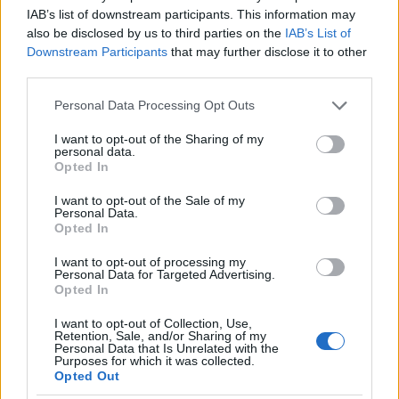
IAB’s list of downstream participants. This information may
also be disclosed by us to third parties on the
IAB’s List of
Downstream Participants
that may further disclose it to other
third parties.
Οθόνη
Gorilla Glass 3.7''
ανάλυσης 854 x 480
Please note that this website/app uses one or more Google
Personal Data Processing Opt Outs
Επεξεργαστής 800MHz
services and may gather and store information including but
not limited to your visit or usage behaviour. You may click to
I want to opt-out of the Sharing of my
Λειτουργικό σύστημα
Android 2.1
personal data.
grant or deny consent to Google and its third-party tags to
Opted In
Πληκτρολόγιο Swype
use your data for below specified purposes in below Google
consent section.
I want to opt-out of the Sale of my
Κάμερα 5MP με flash και σταθεροποιητή εικόνας
Personal Data.
Επιταχυντόμετρο
Opted In
HSDPA (900 / 2100 MHZ), GSM/EDGE (850 / 900 /
I want to opt-out of processing my
Personal Data for Targeted Advertising.
1800 / 1900 MHz)
Opted In
Wi-Fi 802.11 b/g/n
I want to opt-out of Collection, Use,
Retention, Sale, and/or Sharing of my
A-GPS
Personal Data that Is Unrelated with the
Purposes for which it was collected.
Υποδοχή ακουστικών 3.5mm
Opted Out