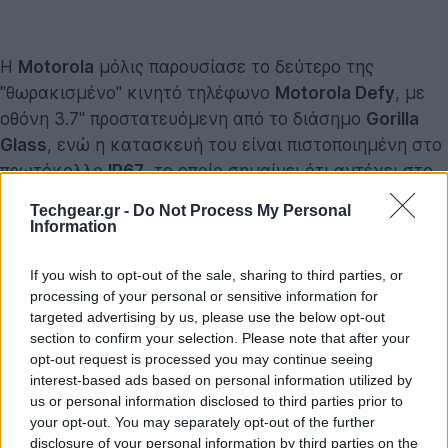
Η
Motorola
μόλις παρουσίασε το δεύτερο της
"θωρακισμένο" κινητό τηλέφωνο
Motorola Defy
, με
οθόνη 3.7'' προστατευόμενη από το διάσημο
Gorilla
Glass
, ενώ η κατασκευή του είναι πιστοποιημένη στο
πρωτόκολλο
IP67
, το οποίο σημαίνει ότι αντέχει στο
νερό σε βάθος 1 μέτρο για περίπου μισή ώρα! Στα
Techgear.gr -
Do Not Process My Personal
χαρακτηριστικά του περιλαμβάνονται:
Information
If you wish to opt-out of the sale, sharing to third parties, or
processing of your personal or sensitive information for
targeted advertising by us, please use the below opt-out
section to confirm your selection. Please note that after your
opt-out request is processed you may continue seeing
interest-based ads based on personal information utilized by
us or personal information disclosed to third parties prior to
your opt-out. You may separately opt-out of the further
disclosure of your personal information by third parties on the