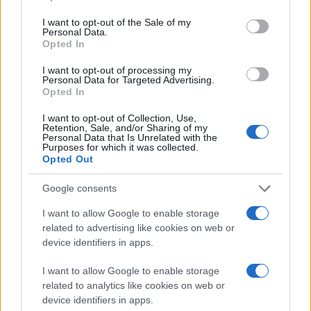
use your data for below specified purposes in below Google
consent section.
I want to opt-out of the Sale of my
Personal Data.
Opted In
I want to opt-out of processing my
Personal Data for Targeted Advertising.
Opted In
I want to opt-out of Collection, Use,
Retention, Sale, and/or Sharing of my
Personal Data that Is Unrelated with the
Purposes for which it was collected.
Opted Out
Τελικά η
Motorola
αποφάσισε να δημοσιεύσει το
παρακάτω video στο
YouTube
, εκθειάζοντας τις
Google consents
δυνατότητες του
επεξεργαστή 1.2GHz
που
I want to allow Google to enable storage
χρησιμοποιεί το
Droid 2 Global
:
related to advertising like cookies on web or
device identifiers in apps.
[πηγή
YouTube
]
I want to allow Google to enable storage
related to analytics like cookies on web or
Ακολουθήστε το
device identifiers in apps.
Techgear.gr στο Google