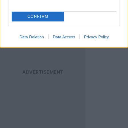
News
για να
ενημερώνεστε άμεσα
CONFIRM
για όλα τα νέα άρθρα!
Data Deletion
Data Access
Privacy Policy