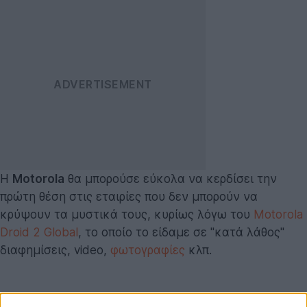
Η
Motorola
θα μπορούσε εύκολα να κερδίσει την
πρώτη θέση στις εταιρίες που δεν μπορούν να
κρύψουν τα μυστικά τους, κυρίως λόγω του
Motorola
Droid 2 Global
, το οποίο το είδαμε σε "κατά λάθος"
διαφημίσεις, video,
φωτογραφίες
κλπ.