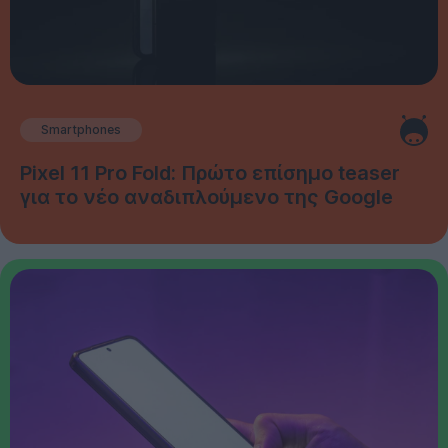
Smartphones
Pixel 11 Pro Fold: Πρώτο επίσημο teaser
για το νέο αναδιπλούμενο της Google