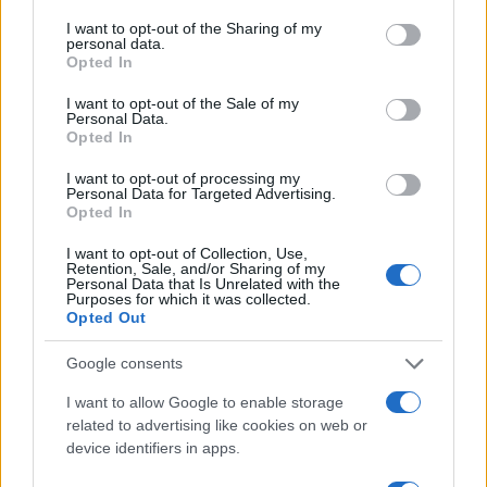
services and may gather and store information including but
not limited to your visit or usage behaviour. You may click to
I want to opt-out of the Sharing of my
personal data.
grant or deny consent to Google and its third-party tags to
Opted In
use your data for below specified purposes in below Google
consent section.
I want to opt-out of the Sale of my
Personal Data.
Opted In
Η συσκευή θα διαθέτει οθόνη 2.4'' LCD TFT, πλήρες
I want to opt-out of processing my
Personal Data for Targeted Advertising.
πληκτρολόγιο QWERTY με ξεχωριστό κουμπί
Opted In
Facebook, κάμερα 3MP, κεραία 3G, ενώ το
I want to opt-out of Collection, Use,
λειτουργικό σύστημα πιθανότατα θα είναι το Brew OS.
Retention, Sale, and/or Sharing of my
Personal Data that Is Unrelated with the
Purposes for which it was collected.
Σύμφωνα με τη
Motorola
, το EX225 είναι ένα προϊόν
Opted Out
για τη νέα γενιά που θέλει να βρίσκεται σε
επικοινωνία με όλο τον κόσμο οποιαδήποτε στιγμή,
Google consents
από οπουδήποτε και με ευκολία χάρι στο πλήρως
I want to allow Google to enable storage
διαμορφωμένο περιβάλλον της εταιρίας.
related to advertising like cookies on web or
device identifiers in apps.
Μέχρι στιγμής καμία πληροφορία σχετικά με