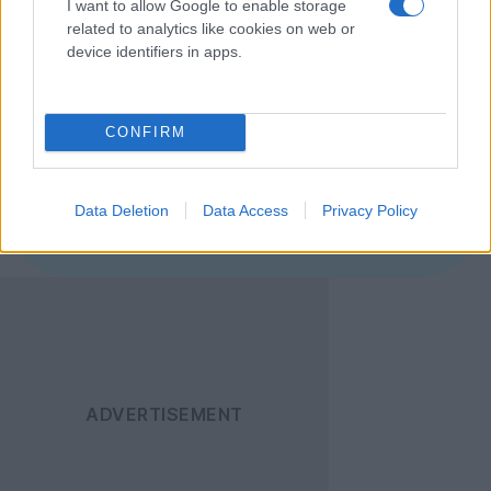
I want to allow Google to enable storage
ημερομηνία κυκλοφορίας και τιμή.
related to analytics like cookies on web or
[πηγή
UnwiredView
]
device identifiers in apps.
Ακολουθήστε το
Techgear.gr στο Google
CONFIRM
News
για να
ενημερώνεστε άμεσα
Data Deletion
Data Access
Privacy Policy
για όλα τα νέα άρθρα!