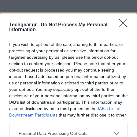
Techgear.gr -
Do Not Process My Personal
Information
Μπορεί να μην έγινε ποτέ πραγματικότητα κάποιο
If you wish to opt-out of the sale, sharing to third parties, or
επίσημο
Facebook
phone, ωστόσο η ιδέα κίνησε το
processing of your personal or sensitive information for
ενδιαφέρον μερικών εταιριών και είδαμε τα
HTC
targeted advertising by us, please use the below opt-out
section to confirm your selection. Please note that after your
ChaCha
,
INQ Cloud Touch
και
Vodafone 555
. Σε
opt-out request is processed you may continue seeing
αυτά, φαίνεται ότι θα προστεθεί και το Motorola
interest-based ads based on personal information utilized by
EX225, όπως εμφανίστηκε στην επίσημη ιστοσελίδα
us or personal information disclosed to third parties prior to
Bluetooth SIG.
your opt-out. You may separately opt-out of the further
disclosure of your personal information by third parties on the
IAB’s list of downstream participants. This information may
also be disclosed by us to third parties on the
IAB’s List of
Downstream Participants
that may further disclose it to other
third parties.
Please note that this website/app uses one or more Google
Personal Data Processing Opt Outs