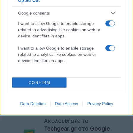
Opted Out
από την Παρασκευή. O Phil Schiller δήλωσε:
Google consents
"Οι πελάτες λατρεύουν τα εντυπωσιακά
I want to allow Google to enable storage
νέα χαρακτηριστικά του iPad,
related to advertising like cookies on web or
συμπεριλαμβανομένης και της
device identifiers in apps.
εκπληκτικής Retina οθόνης, και
ανυπομονούμε να φτάσει σε περισσότερα
I want to allow Google to enable storage
related to analytics like cookies on web or
χέρια ανά τον κόσμο αυτή την
device identifiers in apps.
Παρασκευή"
Συγκριτικά, να πούμε ότι το πρώτο
iPad
συμπλήρωσε
3 εκατομμύρια πωλήσεις σε 80 μέρες ενώ το iPad 2
CONFIRM
πούλησε τις πρώτες τρεις μέρες της διαθεσιμότητάς
του μόλις 1 εκατομμύριο κομμάτια.
[πηγή
iPhoneHellas
]
Data Deletion
Data Access
Privacy Policy
Ακολουθήστε το
Techgear.gr στο Google