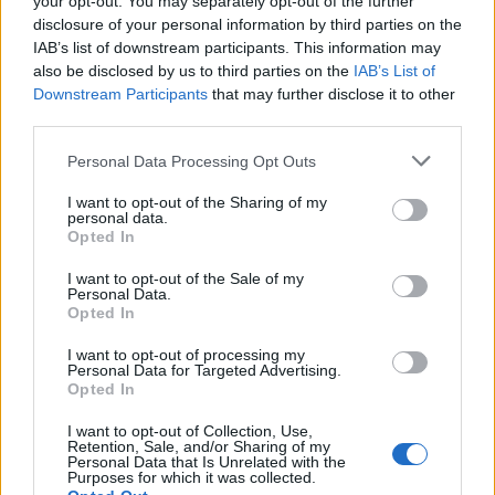
your opt-out. You may separately opt-out of the further
disclosure of your personal information by third parties on the
IAB’s list of downstream participants. This information may
also be disclosed by us to third parties on the
IAB’s List of
Downstream Participants
that may further disclose it to other
third parties.
Please note that this website/app uses one or more Google
Personal Data Processing Opt Outs
services and may gather and store information including but
not limited to your visit or usage behaviour. You may click to
I want to opt-out of the Sharing of my
personal data.
grant or deny consent to Google and its third-party tags to
Opted In
use your data for below specified purposes in below Google
Ανάμεσα σε αυτά που ειπώθηκαν, όμως, ξεχώρισε η
consent section.
I want to opt-out of the Sale of my
δήλωση σχετικά με τις πωλήσεις του
νέου iPad
, οι
Personal Data.
οποίες φαίνεται ότι σημείωσαν νέο ρεκόρ. "
Ολόκληρη
Opted In
η ομάδα είναι κατενθουσιασμένη
", δήλωσε ο Tim
I want to opt-out of processing my
Cook, με το ρεκόρ από την ημέρα κυκλοφορίας του
Personal Data for Targeted Advertising.
Opted In
νέου iPad.
I want to opt-out of Collection, Use,
Retention, Sale, and/or Sharing of my
Συγκεκριμένα, η Apple ανακοίνωσε ότι έχουν
Personal Data that Is Unrelated with the
Purposes for which it was collected.
πουληθεί περισσότερα από 3 εκατομμύρια (νέα) iPad