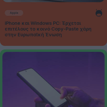
Apple
iPhone και Windows PC: Έρχεται
επιτέλους το κοινό Copy-Paste χάρη
στην Ευρωπαϊκή Ένωση