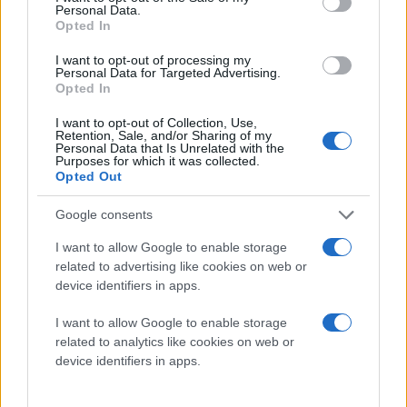
Personal Data.
Opted In
I want to opt-out of processing my
Στην αρχή νομίζαμε ότι πρόκειται για αστείο, αλλά το
Personal Data for Targeted Advertising.
Opted In
PornHub βλέπει το εγχείρημα ως ένα πολύ σημαντικό
πείραμα για την Ανθρωπότητα, καθώς για πρώτη φορά
I want to opt-out of Collection, Use,
Retention, Sale, and/or Sharing of my
θα μελετηθεί η σεξουαλική συμπεριφορά των
Personal Data that Is Unrelated with the
Purposes for which it was collected.
ανθρώπων έξω από την ατμόσφαιρα της Γης.
Opted Out
Αν μαζευτεί το ποσό, οι δύο πρωταγωνιστές θα
Google consents
περάσουν κανονικά την εκπαίδευση του αστροναύτη
I want to allow Google to enable storage
και φιλοδοξούν να στείλουν την αποστολή μέσα στο
related to advertising like cookies on web or
2016. Φυσικά, δεν λείπουν τα διάφορα δωράκια για
device identifiers in apps.
τους δωρητές, με κορυφαίο την στολή που θα φορά
I want to allow Google to enable storage
ενός εκ των δύο πρωταγωνιστών.
related to analytics like cookies on web or
device identifiers in apps.