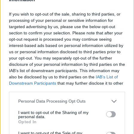
πρωταγωνιστήσουν οι Eva Lovia και Johnny Sins.
If you wish to opt-out of the sale, sharing to third parties, or
processing of your personal or sensitive information for
targeted advertising by us, please use the below opt-out
section to confirm your selection. Please note that after your
opt-out request is processed you may continue seeing
interest-based ads based on personal information utilized by
us or personal information disclosed to third parties prior to
your opt-out. You may separately opt-out of the further
disclosure of your personal information by third parties on the
IAB’s list of downstream participants. This information may
also be disclosed by us to third parties on the
IAB’s List of
Downstream Participants
that may further disclose it to other
third parties.
Please note that this website/app uses one or more Google
Personal Data Processing Opt Outs
services and may gather and store information including but
not limited to your visit or usage behaviour. You may click to
I want to opt-out of the Sharing of my
personal data.
grant or deny consent to Google and its third-party tags to
Opted In
use your data for below specified purposes in below Google
consent section.
I want to opt-out of the Sale of my