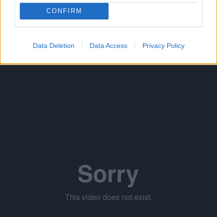
Όσοι ενδιαφέρεστε να "σπρώξετε" την προσπάθεια
CONFIRM
ρίξτε μια ματιά εδώ
.
Data Deletion
Data Access
Privacy Policy