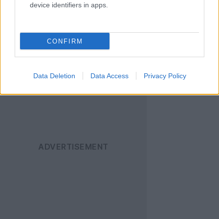
device identifiers in apps.
Ακολουθήστε το
Techgear.gr στο Google
News
για να
CONFIRM
ενημερώνεστε άμεσα
για όλα τα νέα άρθρα!
Data Deletion
Data Access
Privacy Policy