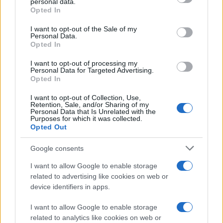
personal data.
grant or deny consent to Google and its third-party tags to
Salt and Sanctuary - [
Epic Games Store Link
]
Opted In
use your data for below specified purposes in below Google
consent section.
I want to opt-out of the Sale of my
*Ακολουθήστε το
Techgear.gr σ
το Google News για
Personal Data.
να ενημερώνεστε άμεσα για όλα τα νέα άρθρα
! Όσοι
Opted In
χρησιμοποιείτε υπηρεσία RSS (π.χ.
Feedly
), μπορείτε
I want to opt-out of processing my
να προσθέσετε το techgear.gr στη λίστα σας με
Personal Data for Targeted Advertising.
Opted In
αντιγραφή και επικόλληση της διεύθυνσης
https://www.techgear.gr/feed/
στο αντίστοιχο πεδίο
I want to opt-out of Collection, Use,
Retention, Sale, and/or Sharing of my
της υπηρεσίας σας. Αν προτιμάτε το Twitter, θα μας
Personal Data that Is Unrelated with the
Purposes for which it was collected.
βρείτε στο προφίλ
@techgeargr
.
Opted Out
Google consents
I want to allow Google to enable storage
related to advertising like cookies on web or
device identifiers in apps.
I want to allow Google to enable storage
related to analytics like cookies on web or