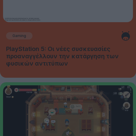
Gaming
PlayStation 5: Οι νέες συσκευασίες
προαναγγέλλουν την κατάργηση των
φυσικών αντιτύπων