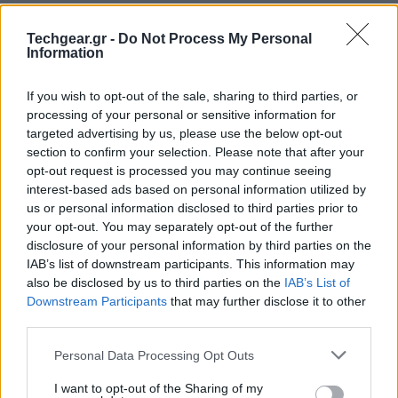
Το
Salt and Sanctuary
είναι το σημερινό δωρεάν game
του
Epic Games Store
και μπορείτε να το προσθέσετε
Techgear.gr -
Do Not Process My Personal
Information
στη βιβλιοθήκη σας (και να το κρατήσετε για πάντα
δικό σας) μέχρι αύριο στις 18:00 ώρα Ελλάδας. Το
If you wish to opt-out of the sale, sharing to third parties, or
παιχνίδι είναι ένα 2D action RPG με μοναδικό design
processing of your personal or sensitive information for
και γρήγορο gameplay που θα σας κρατήσει σε
targeted advertising by us, please use the below opt-out
εγρήγορση από το πρώτο δευτερόλεπτο.
section to confirm your selection. Please note that after your
opt-out request is processed you may continue seeing
interest-based ads based on personal information utilized by
us or personal information disclosed to third parties prior to
your opt-out. You may separately opt-out of the further
disclosure of your personal information by third parties on the
IAB’s list of downstream participants. This information may
also be disclosed by us to third parties on the
IAB’s List of
Downstream Participants
that may further disclose it to other
third parties.
Please note that this website/app uses one or more Google
Personal Data Processing Opt Outs
services and may gather and store information including but
not limited to your visit or usage behaviour. You may click to
I want to opt-out of the Sharing of my