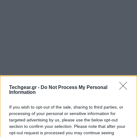
Στα μέσα Ιανουαρίου, η
Sony
είχε δημοσιεύει ένα
Techgear.gr -
Do Not Process My Personal
Information
μυστηριώδες video
που παρουσίαζε ένα Xperia
smartphone να ενεργοποιεί διάφορες συσκευές με ένα
If you wish to opt-out of the sale, sharing to third parties, or
απλό άγγιγμα της οθόνης, με αποτέλεσμα να
processing of your personal or sensitive information for
υποθέσουμε ότι πρόκειται για κάποιο νέο σύστημα
targeted advertising by us, please use the below opt-out
διαχείρισης.
section to confirm your selection. Please note that after your
opt-out request is processed you may continue seeing