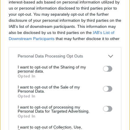
interest-based ads based on personal information utilized by
us or personal information disclosed to third parties prior to
your opt-out. You may separately opt-out of the further
disclosure of your personal information by third parties on the
IAB’s list of downstream participants. This information may
also be disclosed by us to third parties on the
IAB’s List of
Downstream Participants
that may further disclose it to other
third parties.
Please note that this website/app uses one or more Google
Personal Data Processing Opt Outs
services and may gather and store information including but
not limited to your visit or usage behaviour. You may click to
I want to opt-out of the Sharing of my
personal data.
grant or deny consent to Google and its third-party tags to
Opted In
use your data for below specified purposes in below Google
Τελικά, το "Dot Switch" είναι απλά μια εφαρμογή για
consent section.
I want to opt-out of the Sale of my
Android, διαθέσιμη ήδη στο
Android Market
, για την
Personal Data.
οποία δεν ξεκαθαρίζεται ακριβώς ποια θα είναι η
Opted In
χρησιμότητα της, αν και στην
επίσημη ιστοσελίδα
της
I want to opt-out of processing my
εφαρμογής υπάρχει μια αντίστροφη μέτρηση για την
Personal Data for Targeted Advertising.
Opted In
πρώτη διαδραστική συναυλία στην ιστορία.
I want to opt-out of Collection, Use,