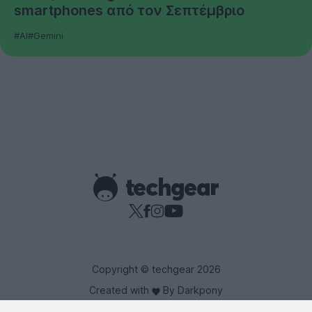
smartphones από τον Σεπτέμβριο
#AI
#Gemini
Copyright © techgear 2026
Created with
By Darkpony