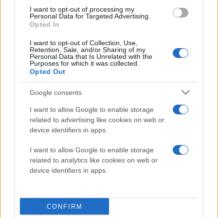
I want to opt-out of processing my
Personal Data for Targeted Advertising.
"Είναι ένας πολύ ενδιαφέρων διαγωνισμός
Opted In
που μας βοηθά να κρατάμε επαφή με τους
I want to opt-out of Collection, Use,
οπαδούς μας. Τα δύο νέα smartphones θα
Retention, Sale, and/or Sharing of my
επεκτείνουν το φετινό κατάλογο μας με
Personal Data that Is Unrelated with the
Purposes for which it was collected.
συσκευές για mobile entertainment"
Opted Out
Τρόπος συμμετοχής:
Google consents
Επισκεφθείτε τη σελίδα της
Sony Ericsson
στο
Facebook
I want to allow Google to enable storage
related to advertising like cookies on web or
Μαντέψτε το όνομα των νέων smartphones (txt
device identifiers in apps.
pro, text mini messanger, mix walkman, mixing mini,
messaging pro και mini walkman) και εξηγήστε
I want to allow Google to enable storage
μέσα σε 50 λέξεις γιατί το review σας θα ξεχωρίζει
related to analytics like cookies on web or
device identifiers in apps.
από τα άλλα
Στις 31 Μαΐου θα ανακοινωθούν τα 12 ονόματα
που θα λάβουν συσκευή
CONFIRM