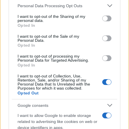
Please note that this website/app uses one or more Google
Personal Data Processing Opt Outs
services and may gather and store information including but
not limited to your visit or usage behaviour. You may click to
I want to opt-out of the Sharing of my
personal data.
grant or deny consent to Google and its third-party tags to
Opted In
use your data for below specified purposes in below Google
consent section.
I want to opt-out of the Sale of my
Personal Data.
Opted In
I want to opt-out of processing my
Personal Data for Targeted Advertising.
Opted In
Η υπηρεσία
Qriocity
έκανε το ντεμπούτο της στη
Μεγάλη Βρετανία, και περιλαμβάνει πληθώρα ταινιών
I want to opt-out of Collection, Use,
Retention, Sale, and/or Sharing of my
από μεγάλα κινηματογραφικά στούντιο, όπως
Personal Data that Is Unrelated with the
Purposes for which it was collected.
Universal
,
MGM
,
Warner Bros.
κλπ. Υπάρχουν δύο
Opted Out
ειδών ταινίες, οι
standard definition
με τιμή £2.49
(
€3
) και οι
HD
με κόστος £3.49-£4.49 (
€4.2-€5.3
).
Google consents
I want to allow Google to enable storage
Ουσιαστικά πρόκειται για μια υπηρεσία ενοικίασης
related to advertising like cookies on web or
ταινιών απευθείας από την τηλεόραση ή το
Blu-ray
device identifiers in apps.