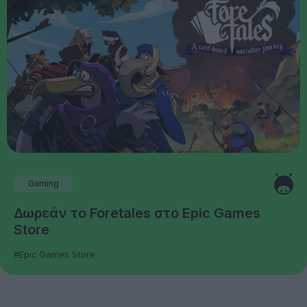
Gaming
Δωρεάν το Foretales στο Epic Games
Store
#Epic Games Store