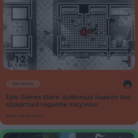
Epic Games
Epic Games Store: Διαθέσιμα δωρεάν δύο
εξαιρετικά roguelite παιχνίδια
#Epic Games Store