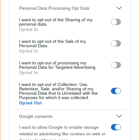
Please note that this website/app uses one or more Google
Personal Data Processing Opt Outs
services and may gather and store information including but
not limited to your visit or usage behaviour. You may click to
I want to opt-out of the Sharing of my
personal data.
grant or deny consent to Google and its third-party tags to
Opted In
use your data for below specified purposes in below Google
consent section.
Η συλλογή θα περιλαμβάνει, φυσικά, μια
I want to opt-out of the Sale of my
Personal Data.
«αναδημιουργία» του original
Tetris
του
1984
, μαζί με
Opted In
την έκδοση για Famicom του 1988, το
Tetris 2+
I want to opt-out of processing my
Bombliss, το multiplayer
Tetris Battle Gaiden
, το
Tetris
Personal Data for Targeted Advertising.
Opted In
3
και άλλα. Υπάρχει επίσης ένα νέο Tetris, που
ονομάζεται
Tetris Time Warp
, το οποίο ταιριάζει
I want to opt-out of Collection, Use,
Retention, Sale, and/or Sharing of my
απόλυτα με το αναδρομικό στοιχείο της συλλογής,
Personal Data that Is Unrelated with the
Purposes for which it was collected.
επιτρέποντάς σας να εναλλάσσεστε μεταξύ
Opted Out
διαφορετικών εποχών παιχνιδιού και οπτικής
απεικόνισης. Υποστηρίζει επίσης co-op μέχρι και
Google consents
τέσσερις παίκτες.
I want to allow Google to enable storage
related to advertising like cookies on web or
Το πακέτο περιλαμβάνει επίσης 90 λεπτά νέου βίντεο-