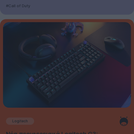
#Call of Duty
Logitech
Νέα περιφερειακά Logitech G3: