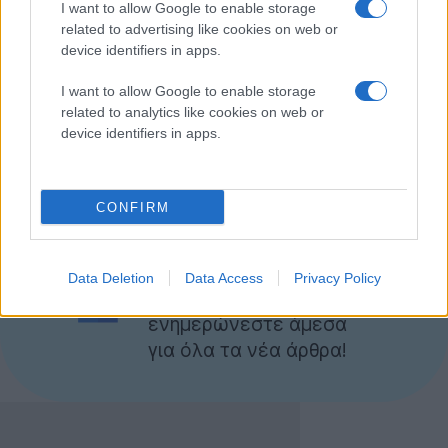
I want to allow Google to enable storage
related to advertising like cookies on web or
Σύμφωνα με την εταιρεία, η πρώτη παρτίδα θα
device identifiers in apps.
περιλαμβάνει 5.000 κομμάτια και αναμένεται να
κυκλοφορήσει στην αγορά το 2013 σε άγνωστη μέχρι
I want to allow Google to enable storage
στιγμής τιμή. Όσο για τους developers διατίθεται ήδη
related to analytics like cookies on web or
device identifiers in apps.
ειδική έκδοση στην τιμή των $995.
[via
Engadget
]
CONFIRM
Ακολουθήστε το
Techgear.gr στο Google
Data Deletion
Data Access
Privacy Policy
News
για να
ενημερώνεστε άμεσα
για όλα τα νέα άρθρα!