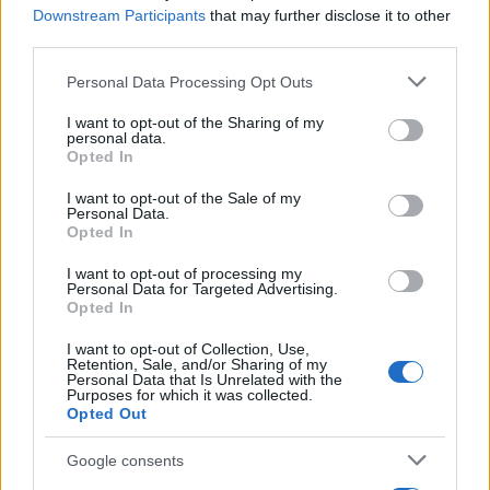
Downstream Participants
that may further disclose it to other
third parties.
Please note that this website/app uses one or more Google
Personal Data Processing Opt Outs
services and may gather and store information including but
not limited to your visit or usage behaviour. You may click to
I want to opt-out of the Sharing of my
personal data.
grant or deny consent to Google and its third-party tags to
Opted In
use your data for below specified purposes in below Google
consent section.
I want to opt-out of the Sale of my
Personal Data.
Opted In
I want to opt-out of processing my
Η συσκευή ακούει στο όνομα REX, συνδέεται στον
Personal Data for Targeted Advertising.
υπολογιστή μέσω USB και επιτρέπει στο χρήστη να
Opted In
πλοηγείται, να κάνει zoom, select και scroll
I want to opt-out of Collection, Use,
αποκλειστικά και μόνο με τα μάτια του. Τοποθετείται
Retention, Sale, and/or Sharing of my
Personal Data that Is Unrelated with the
στο κάτω μέρος της οθόνης (προκειμένου να
Purposes for which it was collected.
Opted Out
ανιχνεύονται εύκολα οι κινήσεις των ματιών του
χρήστη) και δουλεύει με κάθε υπολογιστή που τρέχει
Google consents
Windows 8.