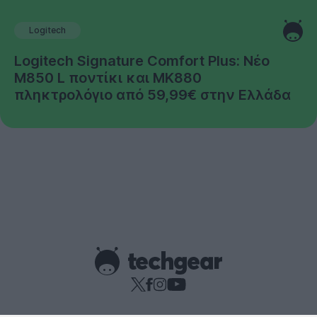
Logitech
Logitech Signature Comfort Plus: Νέο
M850 L ποντίκι και MK880
πληκτρολόγιο από 59,99€ στην Ελλάδα