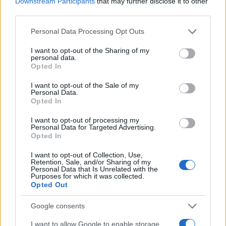
Downstream Participants
that may further disclose it to other
third parties.
Please note that this website/app uses one or more Google
Personal Data Processing Opt Outs
services and may gather and store information including but
not limited to your visit or usage behaviour. You may click to
I want to opt-out of the Sharing of my
personal data.
grant or deny consent to Google and its third-party tags to
Opted In
use your data for below specified purposes in below Google
consent section.
I want to opt-out of the Sale of my
Personal Data.
Opted In
I want to opt-out of processing my
Personal Data for Targeted Advertising.
Αρχικά, η προβολή αυτών των tweets γινόταν από
Opted In
εταιρείες και εμφανιζόταν σε χρήστες που
I want to opt-out of Collection, Use,
ακολουθούσαν ήδη αυτές τις εταιρείες στο twitter.
Retention, Sale, and/or Sharing of my
Personal Data that Is Unrelated with the
Από σήμερα, ωστόσο, ξεκινά δοκιμαστικά η προβολή
Purposes for which it was collected.
αυτών των tweets σε όλους τους χρήστες
Opted Out
ανεξαρτήτως στις mobile εφαρμογές της υπηρεσίας.
Google consents
Για τους διαφημιστές προστέθηκε, επίσης, η
I want to allow Google to enable storage