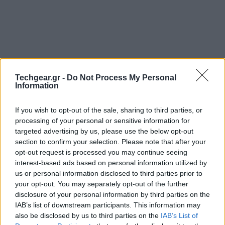
Techgear.gr -
Do Not Process My Personal
Information
If you wish to opt-out of the sale, sharing to third parties, or
processing of your personal or sensitive information for
targeted advertising by us, please use the below opt-out
Πριν λίγες βδομάδες
ξεκίνησε
η προβολή promoted
section to confirm your selection. Please note that after your
opt-out request is processed you may continue seeing
tweets (διαφημίσεων) στο timeline των επίσημων
interest-based ads based on personal information utilized by
εφαρμογών του
Twitter
για
iOS
και
Android
σε μια
us or personal information disclosed to third parties prior to
προσπάθεια της εταιρείας να αξιοποιήσει και να
your opt-out. You may separately opt-out of the further
επεκτείνει την τεράστια βάση χρηστών και
disclosure of your personal information by third parties on the
IAB’s list of downstream participants. This information may
επιχειρηματικά.
also be disclosed by us to third parties on the
IAB’s List of