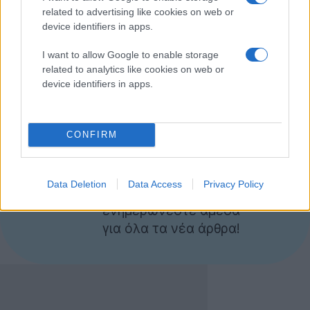
δυνατότητα να μπορούν να στοχεύουν τις καμπάνιες
related to advertising like cookies on web or
τους ειδικά για desktop υπολογιστές, iOS, Android ή
device identifiers in apps.
άλλες συσκευές. Εναλλακτικά, η προεπιλεγμένη
I want to allow Google to enable storage
ρύθμιση αφορά κοινή καμπάνια σε όλο το εύρος
related to analytics like cookies on web or
συσκευών.
device identifiers in apps.
[via
Twitter Advertising
]
CONFIRM
Ακολουθήστε το
Techgear.gr στο Google
Data Deletion
Data Access
Privacy Policy
News
για να
ενημερώνεστε άμεσα
για όλα τα νέα άρθρα!