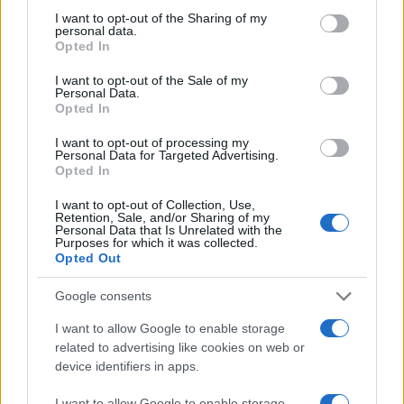
not limited to your visit or usage behaviour. You may click to
I want to opt-out of the Sharing of my
θεσπιστεί εδώ και πολλά χρόνια.
personal data.
grant or deny consent to Google and its third-party tags to
Opted In
use your data for below specified purposes in below Google
Προς το παρόν δεν έχουν γνωστοποιηθεί τα θέματα
consent section.
I want to opt-out of the Sale of my
που θα συζητηθούν αλλά από αυτά που έχουν
Personal Data.
Opted In
διαρρεύσει κάποιες από τις προτάσεις θα αφορούν την
παροχή μεγαλύτερου ελέγχου στις κυβερνήσεις για
I want to opt-out of processing my
Personal Data for Targeted Advertising.
την πρόσβαση στο Internet καθώς και τη φορολόγηση
Opted In
του διαδικτυακής κίνησης.
I want to opt-out of Collection, Use,
Retention, Sale, and/or Sharing of my
Η πιθανότητα να περάσουν οι εν λόγω προτάσεις είναι
Personal Data that Is Unrelated with the
Purposes for which it was collected.
αμφισβητήσιμη, ωστόσο δύο ομάδες ιντερνετικών
Opted Out
ακτιβιστών, οι Fight for the Future και Access, έχουν
ενώσει τις δυνάμεις τους σε μια νέα καμπάνια με
Google consents
σκοπό να ξεσηκώσουν όλους τους χρήστες του
I want to allow Google to enable storage
Διαδικτύου να εναντιωθούν στην απειλή της
related to advertising like cookies on web or
ελευθερίας και της ανοιχτής φύσης του τελευταίου.
device identifiers in apps.
I want to allow Google to enable storage