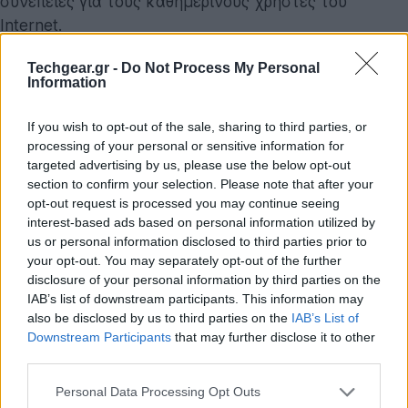
συνέπειες για τους καθημερινούς χρήστες του
Internet.
Techgear.gr -
Do Not Process My Personal
Information
If you wish to opt-out of the sale, sharing to third parties, or
processing of your personal or sensitive information for
targeted advertising by us, please use the below opt-out
section to confirm your selection. Please note that after your
opt-out request is processed you may continue seeing
interest-based ads based on personal information utilized by
us or personal information disclosed to third parties prior to
your opt-out. You may separately opt-out of the further
disclosure of your personal information by third parties on the
IAB’s list of downstream participants. This information may
Το συνέδριο ονομάζεται World Conference on
also be disclosed by us to third parties on the
IAB’s List of
International Telecommunications, θα διεξαχθή τον
Downstream Participants
that may further disclose it to other
third parties.
επόμενο μήνα και σκοπό έχει να τροποποιήσει την
τρέχουσα διεθνή νομοθεσία που διέπει την ροή των
Please note that this website/app uses one or more Google
Personal Data Processing Opt Outs
πληροφοριών στο Διαδίκτυο και η οποία έχει
services and may gather and store information including but