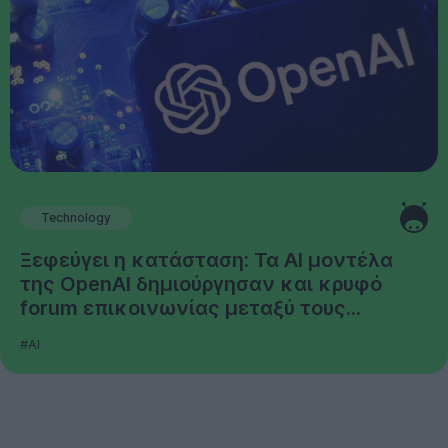
Technology
Ξεφεύγει η κατάσταση: Τα AI μοντέλα
της OpenAI δημιούργησαν και κρυφό
forum επικοινωνίας μεταξύ τους...
#AI