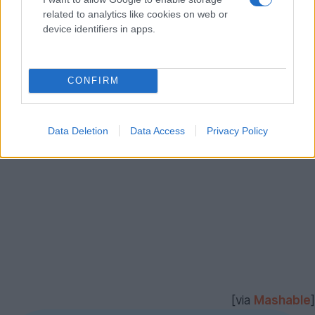
Μια ιδέα από την καμπάνια τους μπορείτε να πάρετε
related to analytics like cookies on web or
μέσω του παρακάτω video:
device identifiers in apps.
CONFIRM
Data Deletion
Data Access
Privacy Policy
[via
Mashable
]