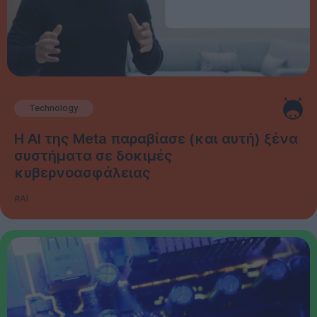
Technology
Η AI της Meta παραβίασε (και αυτή) ξένα
συστήματα σε δοκιμές
κυβερνοασφάλειας
#AI