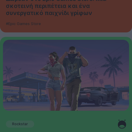
σκοτεινή περιπέτεια και ένα
συνεργατικό παιχνίδι γρίφων
#Epic Games Store
Rockstar