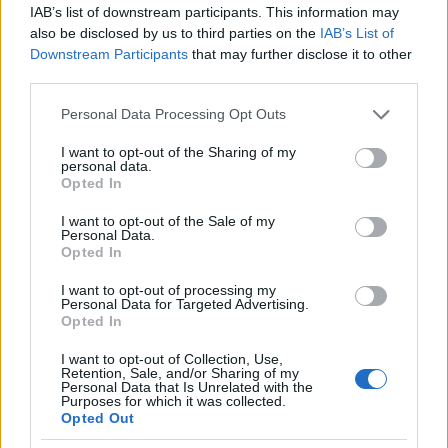
IAB’s list of downstream participants. This information may
also be disclosed by us to third parties on the
IAB’s List of
Downstream Participants
that may further disclose it to other
third parties.
Please note that this website/app uses one or more Google
Personal Data Processing Opt Outs
services and may gather and store information including but
not limited to your visit or usage behaviour. You may click to
I want to opt-out of the Sharing of my
personal data.
grant or deny consent to Google and its third-party tags to
Opted In
use your data for below specified purposes in below Google
consent section.
I want to opt-out of the Sale of my
Personal Data.
Opted In
«Η Valve κάνει ορισμένα καινοτόμα πράγματα»,
δήλωσε ο Mattrick. «Η κλίμακα των προϊόντων και
I want to opt-out of processing my
Personal Data for Targeted Advertising.
πραγμάτων που έρχονται στην αγορά είναι πιθανόν
Opted In
λίγο πιο πλούσια όταν κοιτάω τη Sony, Nintendo,
I want to opt-out of Collection, Use,
Apple και Google».
Retention, Sale, and/or Sharing of my
Personal Data that Is Unrelated with the
Purposes for which it was collected.
Το Steam Box είναι η πρόταση της Valve στις
Opted Out
παιχνιδοκονσόλες που επιβεβαίωσε η εταιρεία ότι θα