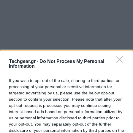
Techgear.gr -
Do Not Process My Personal
Information
If you wish to opt-out of the sale, sharing to third parties, or
processing of your personal or sensitive information for
O επικεφαλής του τμήματος
Xbox
στην
Microsoft
,
targeted advertising by us, please use the below opt-out
Don Mattrick, δήλωσε κατά τη διάρκεια του
section to confirm your selection. Please note that after your
opt-out request is processed you may continue seeing
TechForum ότι παρόλο που εκτιμά και σέβεται τον
interest-based ads based on personal information utilized by
ιδρυτή της
Valve
, Gabe Newell, δεν θεωρεί το
us or personal information disclosed to third parties prior to
επερχόμενο
Steam Box
της εταιρείας σοβαρή απειλή.
your opt-out. You may separately opt-out of the further
disclosure of your personal information by third parties on the