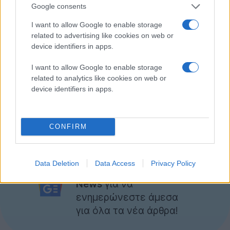
Google consents
τρέχει λειτουργικό σύστημα Linux με μεγάλο εύρος
τιμών και τιμή που κάποια στιγμή θα φτάσει και το
I want to allow Google to enable storage
μηδέν. Ουσιαστικά, η άποψη του Mattrick δεν είναι
related to advertising like cookies on web or
device identifiers in apps.
ιδιαίτερα περίεργη αφού τόσο η
Microsoft
όσο και η
Valve
θεωρούν ότι η Apple είναι ο μεγαλύτερος
I want to allow Google to enable storage
αντίπαλός τους στον τομέα των παιχνιδοκονσολών
related to analytics like cookies on web or
εφόσον η εταιρεία κάνει την μεγάλη είσοδο με το
device identifiers in apps.
Apple TV.
[via
Polygon
]
CONFIRM
Ακολουθήστε το
Data Deletion
Data Access
Privacy Policy
Techgear.gr στο Google
News
για να
ενημερώνεστε άμεσα
για όλα τα νέα άρθρα!