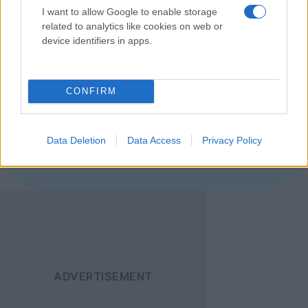
στους χρήστες του Facebook και μέσα στις επόμενες
I want to allow Google to enable storage
μέρες θα είναι ορατές σε όλους.
related to analytics like cookies on web or
[πηγή
techcrunch
]
device identifiers in apps.
Ακολουθήστε το
CONFIRM
Techgear.gr στο Google
News
για να
ενημερώνεστε άμεσα
Data Deletion
Data Access
Privacy Policy
για όλα τα νέα άρθρα!