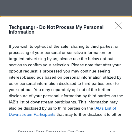
Techgear.gr -
Do Not Process My Personal
Information
If you wish to opt-out of the sale, sharing to third parties, or
processing of your personal or sensitive information for
targeted advertising by us, please use the below opt-out
section to confirm your selection. Please note that after your
opt-out request is processed you may continue seeing
interest-based ads based on personal information utilized by
Τον περασμένο μήνα η
Facebook
αναβάθμισε τις
us or personal information disclosed to third parties prior to
your opt-out. You may separately opt-out of the further
mobile εφαρμογές της
και τώρα οι ίδιες αλλαγές
disclosure of your personal information by third parties on the
αναμένεται να πραγματοποιηθούν και στη web
IAB’s list of downstream participants. This information may
έκδοση του κοινωνικού δικτύου.
also be disclosed by us to third parties on the
IAB’s List of
Downstream Participants
that may further disclose it to other
third parties.
Please note that this website/app uses one or more Google