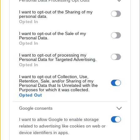
Personal Data Processing Opt Outs
services and may gather and store information including but
not limited to your visit or usage behaviour. You may click to
I want to opt-out of the Sharing of my
personal data.
grant or deny consent to Google and its third-party tags to
Opted In
use your data for below specified purposes in below Google
consent section.
I want to opt-out of the Sale of my
Personal Data.
Opted In
I want to opt-out of processing my
Personal Data for Targeted Advertising.
Opted In
Πιο συγκεκριμένα, οι φωτογραφίες θα εμφανίζονται
I want to opt-out of Collection, Use,
στο News Feed έως και δυο φορές μεγαλύτερες από
Retention, Sale, and/or Sharing of my
Personal Data that Is Unrelated with the
ό,τι τώρα, ενώ η νέα διάταξη θα χωρά περισσότερες
Purposes for which it was collected.
φωτογραφίες από ένα άλμπουμ (δείτε παραπάνω την
Opted Out
παλιά και τη νέα διάταξη). Επιπλέον, το κείμενο θα
Google consents
εμφανίζεται κι αυτό με τη σειρά του μεγαλύτερο και
πιο "απλωμένο".
I want to allow Google to enable storage
related to advertising like cookies on web or
device identifiers in apps.
Οι αλλαγές αναμένεται να εμφανιστούν σταδιακά