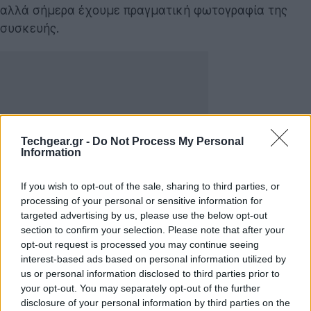
αλλά σήμερα έχουμε πραγματική φωτογραφία της
συσκευής.
Techgear.gr -
Do Not Process My Personal
Information
If you wish to opt-out of the sale, sharing to third parties, or
processing of your personal or sensitive information for
targeted advertising by us, please use the below opt-out
section to confirm your selection. Please note that after your
Ο developer Steven Troughton-Smith ισχυρίζεται ότι
opt-out request is processed you may continue seeing
έχει στα χέρια του το Google Sooner -που βλέπετε
interest-based ads based on personal information utilized by
στην παραπάνω φωτογραφία- που τρέχει μια έκδοση
us or personal information disclosed to third parties prior to
του Android από τις 15 Μαΐου 2007 και προσφέρει μια
your opt-out. You may separately opt-out of the further
disclosure of your personal information by third parties on the
σειρά φωτογραφιών από την ίδια τη συσκευή αλλά