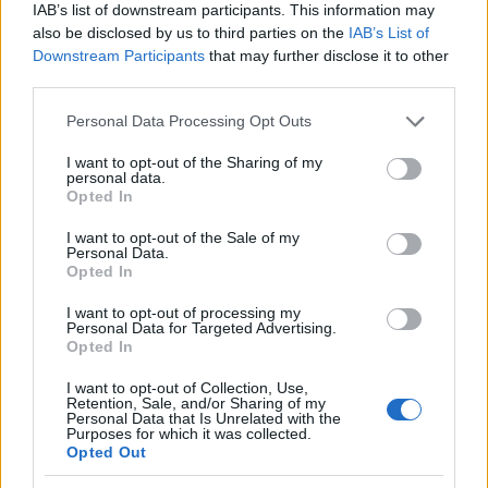
IAB’s list of downstream participants. This information may
και το λειτουργικό μερικές από τις οποίες
also be disclosed by us to third parties on the
IAB’s List of
περιλαμβάνουμε παρακάτω:
Downstream Participants
that may further disclose it to other
third parties.
Please note that this website/app uses one or more Google
Personal Data Processing Opt Outs
services and may gather and store information including but
not limited to your visit or usage behaviour. You may click to
I want to opt-out of the Sharing of my
personal data.
grant or deny consent to Google and its third-party tags to
Opted In
use your data for below specified purposes in below Google
consent section.
I want to opt-out of the Sale of my
Personal Data.
Opted In
I want to opt-out of processing my
Personal Data for Targeted Advertising.
Opted In
I want to opt-out of Collection, Use,
Retention, Sale, and/or Sharing of my
Personal Data that Is Unrelated with the
Purposes for which it was collected.
Opted Out