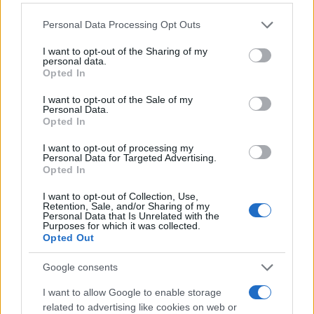
Please note that this website/app uses one or more Google
Personal Data Processing Opt Outs
services and may gather and store information including but
not limited to your visit or usage behaviour. You may click to
I want to opt-out of the Sharing of my
personal data.
grant or deny consent to Google and its third-party tags to
Opted In
use your data for below specified purposes in below Google
consent section.
I want to opt-out of the Sale of my
Personal Data.
Opted In
I want to opt-out of processing my
Personal Data for Targeted Advertising.
Opted In
I want to opt-out of Collection, Use,
Retention, Sale, and/or Sharing of my
Personal Data that Is Unrelated with the
Purposes for which it was collected.
Opted Out
Google consents
I want to allow Google to enable storage
related to advertising like cookies on web or