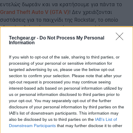
εντελώς δωρεάν και να κρατήσουμε για πάντα το
Grand Theft Auto V (GTA V)
! Δεν χρειάζονται
συστάσεις για το παιχνίδι της Rockstar, το οποίο
εξακολουθεί ακόμη και σήμερα να πουλά με
τρομερούς ρυθμούς, έχοντας ξεπεράσει τα 120 εκατ.
Techgear.gr -
Do Not Process My Personal
Information
αντίτυπα και τα $6 δισ. (ναι δισεκατομμύρια) τζίρο!
If you wish to opt-out of the sale, sharing to third parties, or
processing of your personal or sensitive information for
targeted advertising by us, please use the below opt-out
section to confirm your selection. Please note that after your
opt-out request is processed you may continue seeing
interest-based ads based on personal information utilized by
us or personal information disclosed to third parties prior to
your opt-out. You may separately opt-out of the further
disclosure of your personal information by third parties on the
IAB’s list of downstream participants. This information may
also be disclosed by us to third parties on the
IAB’s List of
Downstream Participants
that may further disclose it to other
third parties.