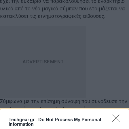
έχει την ευκαιρία να παρακολουθήσει το εναρκτήριο
υλικό από το νέο μαγικό σύμπαν που ετοιμάζεται να
κατακλύσει τις κινηματογραφικές αίθουσες.
Σύμφωνα με την επίσημη σύνοψη που συνόδευσε την
κυκλοφορία του teaser trailer, το επίκεντρο της
ιστορίας είναι η Billie. Περιγράφεται ως μια
Techgear.gr -
Do Not Process My Personal
αντισυμβατική, παρορμητική έφηβη που προσπαθεί να
Information