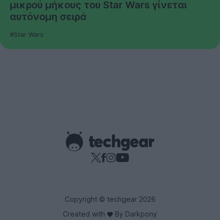
μικρού μήκους του Star Wars γίνεται
αυτόνομη σειρά
#Star Wars
Copyright © techgear 2026
Created with
By Darkpony