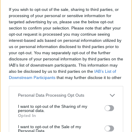
βρει τη θέση της στον κόσμο. Στον αντίποδα
If you wish to opt-out of the sale, sharing to third parties, or
βρίσκεται η μητέρα της, Alice, η οποία χαρακτηρίζεται
processing of your personal or sensitive information for
ως υπερβολικά προσεκτική, δημιουργώντας το
targeted advertising by us, please use the below opt-out
κλασικό μοτίβο της διαγενεακής σύγκρουσης. Αυτή η
section to confirm your selection. Please note that after your
τυπική καθημερινότητα των προαστίων ανατρέπεται
opt-out request is processed you may continue seeing
οριστικά όταν η Billie ξεκλειδώνει κατά λάθος κρυφές
interest-based ads based on personal information utilized by
us or personal information disclosed to third parties prior to
μαγικές ικανότητες. Το συμβάν αυτό την εκδιώκει
your opt-out. You may separately opt-out of the further
βίαια από το γνώριμο περιβάλλον της και την
disclosure of your personal information by third parties on the
εκσφενδονίζει στο Hexe, ένα μυστικό,
IAB’s list of downstream participants. This information may
εξωπραγματικό βασίλειο.
also be disclosed by us to third parties on the
IAB’s List of
Downstream Participants
that may further disclose it to other
third parties.
Κατά την άφιξή της σε αυτόν τον νέο τόπο, η νεαρή
πρωταγωνίστρια έρχεται σε επαφή με παράξενα
Please note that this website/app uses one or more Google
Personal Data Processing Opt Outs
πλάσματα. Καθοριστικό ρόλο στην πλοκή φαίνεται
services and may gather and store information including but
not limited to your visit or usage behaviour. You may click to
I want to opt-out of the Sharing of my
πως έχουν δύο υποστηρικτικοί χαρακτήρες που
personal data.
grant or deny consent to Google and its third-party tags to
ξεχωρίζουν αμέσως στα πρώτα πλάνα: η Ms. Quill, μια
Opted In
use your data for below specified purposes in below Google
ομιλούσα μαγική πένα που διαθέτει τη
consent section.
I want to opt-out of the Sale of my
χαρακτηριστική φωνή της Tracey Ullman, και ο Elias
Personal Data.