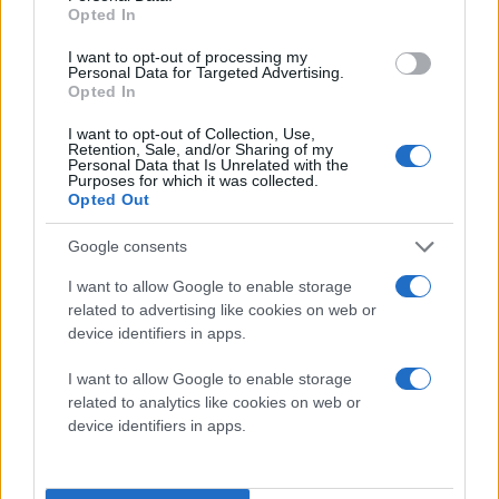
Opted In
Quire, ένα φλύαρο, παλαιό μαγικό βιβλίο, το οποίο
ενσαρκώνεται φωνητικά από τον βετεράνο Stephen
I want to opt-out of processing my
Personal Data for Targeted Advertising.
Fry. Μέσα από αυτή την περιπέτεια αυτογνωσίας, η
Opted In
Billie καλείται να φέρει στο φως καλά κρυμμένα
I want to opt-out of Collection, Use,
οικογενειακά μυστικά που έχουν τη δύναμη να
Retention, Sale, and/or Sharing of my
Personal Data that Is Unrelated with the
αλλάξουν την ισορροπία του μαγικού κόσμου των
Purposes for which it was collected.
μαγισσών.
Opted Out
Google consents
Μια ιδιαίτερα ενδιαφέρουσα λεπτομέρεια για την
εξέλιξη του
Hexed
αφορά τη θεμελιώδη αλλαγή που
I want to allow Google to enable storage
υπέστη το κεντρικό σενάριο. Όταν η Disney
related to advertising like cookies on web or
device identifiers in apps.
ανακοίνωσε το project για πρώτη φορά πέρυσι, η
επίσημη περιγραφή έκανε λόγο για έναν «αδέξιο
I want to allow Google to enable storage
έφηβο» (αγόρι) που ανακαλύπτει τις δυνάμεις του
related to analytics like cookies on web or
μαζί με την αυστηρή μητέρα του, αλλά κατά τη
device identifiers in apps.
διάρκεια του pre-production, οι δημιουργοί
αποφάσισαν να προχωρήσουν σε επανασχεδιασμό,