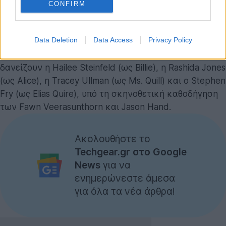
CONFIRM
μετατρέποντας τον κεντρικό χαρακτήρα σε κορίτσι.
Το
Hexed
θα κάνει επίσημη πρεμιέρα στις
Data Deletion
Data Access
Privacy Policy
κινηματογραφικές αίθουσες στις 25 Νοεμβρίου 2026.
Τις φωνές τους στους κεντρικούς χαρακτήρες
δανείζουν η Hailee Steinfeld (ως Billie), η Rashida Jones
(ως Alice), η Tracey Ullman (ως Ms. Quill) και ο Stephen
Fry (ως Elias Quire), υπό τη σκηνοθετική καθοδήγηση
των Fawn Veerasunthorn και Jason Hand.
Ακολουθήστε το
Techgear.gr στο Google
News
για να
ενημερώνεστε άμεσα
για όλα τα νέα άρθρα!